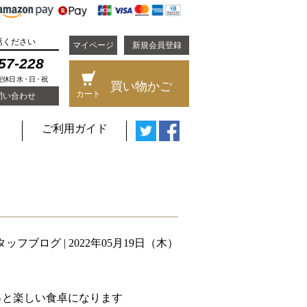
話ください
マイページ
新規会員登録
57-228
 定休日 水・日・祝
買い物かご
カート
問い合わせ
ご利用ガイド
タッフブログ
| 2022年05月19日（木）
と楽しい食卓になります