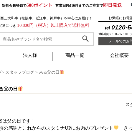
500ポイント
即日発送
新規会員登録で
営業日PM16時までのご注文で
お気軽にお電
関西三大和牛（松阪牛、近江牛、神戸牛）を中心にお届け！
10.800円（税込）以上購入で送料無料
1配送につき
0120-5
tel
対応時間 9：00～17：00
メールでのお
法人様
商品一覧
会社概要
プ
>
スタッフブログ
>
来る父の日
る父の日
ス
/19は父の日です！
頃の感謝とこれからのスタミナUPにお肉のプレゼント
きっ