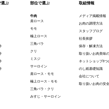
で選ぶ
部位で選ぶ
取組情報
牛肉
メディア掲載情報
肩ロース
お肉の調理方法
モモ
スタッフブログ
極上ロース
社長挨拶
三角バラ
牛
保存・解凍方法
クリ
牛
取り扱いお肉美味
ミスジ
牛
ネットショップ8つ
サーロイン
牛
のし紙基礎知識
肩ロース・モモ
会社について
極上ロース・モモ
取り扱いお肉の安
三角バラ・クリ
みすじ・サーロイン