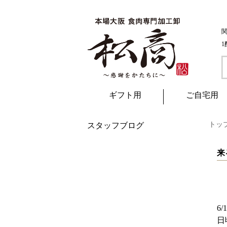
ギフト用
ご自宅用
トッ
スタッフブログ
来
6
日