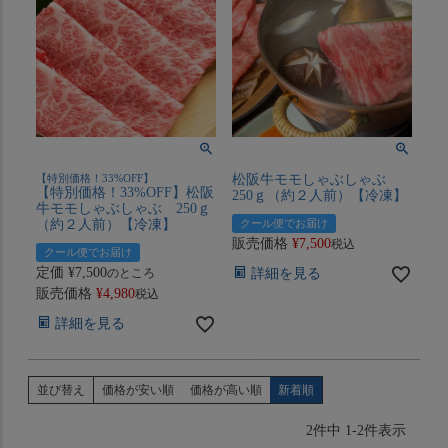
【特別価格！33%OFF】
松阪牛モモしゃぶしゃぶ
【特別価格！33%OFF】松阪
250ｇ（約２人前）【冷凍】
牛モモしゃぶしゃぶ 250ｇ
（約２人前）【冷凍】
クール便でお届け
販売価格
¥
7,500
税込
クール便でお届け
定価
¥
7,500
のところ
詳細を見る
販売価格
¥
4,980
税込
詳細を見る
並び替え
価格が安い順
価格が高い順
新着順
2
件中
1
-
2
件表示