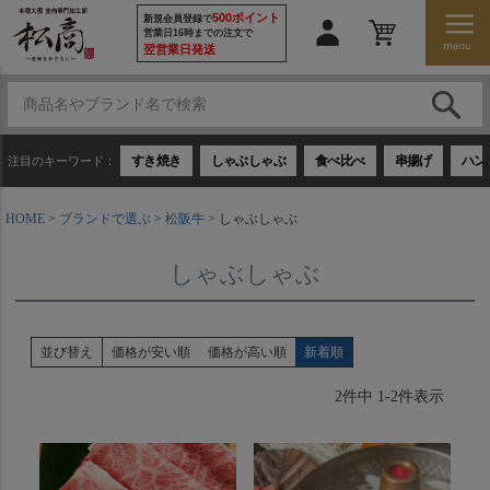
500ポイント
新規会員登録で
営業日16時までの注文で
翌営業日発送
すき焼き
しゃぶしゃぶ
食べ比べ
串揚げ
ハン
注目のキーワード：
HOME
ブランドで選ぶ
松阪牛
しゃぶしゃぶ
しゃぶしゃぶ
並び替え
価格が安い順
価格が高い順
新着順
2
件中
1
-
2
件表示