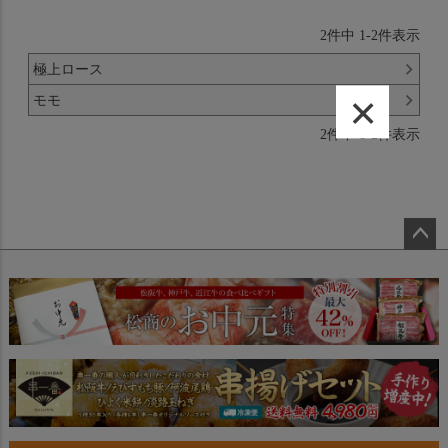
2
件中
1
-
2
件表示
極上ロース
×
モモ
2
件中
1
-
2
件表示
ペー
ジト
ップ
へ