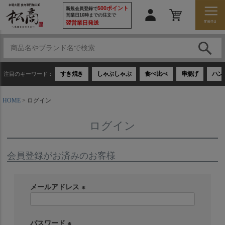
500ポイント
新規会員登録で
営業日16時までの注文で
翌営業日発送
すき焼き
しゃぶしゃぶ
食べ比べ
串揚げ
ハン
注目のキーワード：
HOME
ログイン
ログイン
会員登録がお済みのお客様
メールアドレス
(
必
須
パスワード