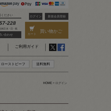
話ください
ログイン
新規会員登録
57-228
 定休日 水・日・祝
買い物かご
カート
問い合わせ
ご利用ガイド
ローストビーフ
送料無料
HOME
ログイン