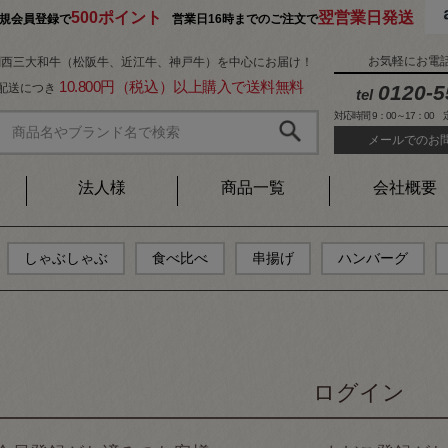
500ポイント
翌営業日発送
規会員登録で
営業日16時までのご注文で
お気軽にお電
関西三大和牛（松阪牛、近江牛、神戸牛）を中心にお届け！
10.800円（税込）以上購入で送料無料
1配送につき
0120-5
tel
対応時間 9：00～17：00
メールでのお
法人様
商品一覧
会社概要
しゃぶしゃぶ
食べ比べ
串揚げ
ハンバーグ
ログイン