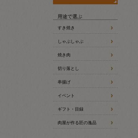
用途で選ぶ
すき焼き
しゃぶしゃぶ
焼き肉
切り落とし
串揚げ
イベント
ギフト・目録
肉屋が作る匠の逸品