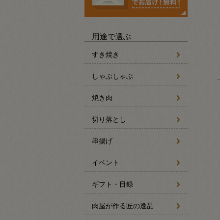
用途で選ぶ
すき焼き
しゃぶしゃぶ
焼き肉
切り落とし
串揚げ
イベント
ギフト・目録
肉屋が作る匠の逸品