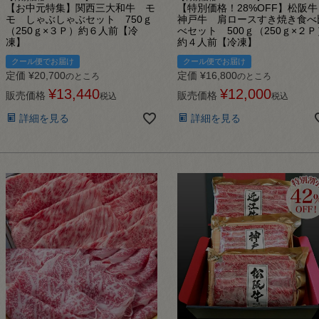
【お中元特集】関西三大和牛 モ
【特別価格！28%OFF】松阪牛
モ しゃぶしゃぶセット 750ｇ
神戸牛 肩ロースすき焼き食べ
（250ｇ×３Ｐ）約６人前【冷
べセット 500ｇ（250ｇ×２Ｐ
凍】
約４人前【冷凍】
クール便でお届け
クール便でお届け
定価
¥
20,700
定価
¥
16,800
のところ
のところ
¥
13,440
¥
12,000
販売価格
販売価格
税込
税込
詳細を見る
詳細を見る