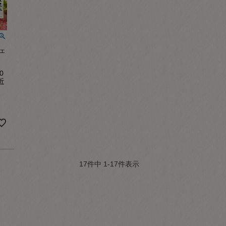
エ
0
近
17
件中
1
-
17
件表示