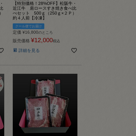
・
【特別価格！28%OFF】松阪牛・
比
近江牛 肩ロースすき焼き食べ比
）
べセット 500ｇ（250ｇ×２Ｐ）
約４人前【冷凍】
クール便でお届け
定価
¥
16,800
のところ
¥
12,000
販売価格
税込
詳細を見る