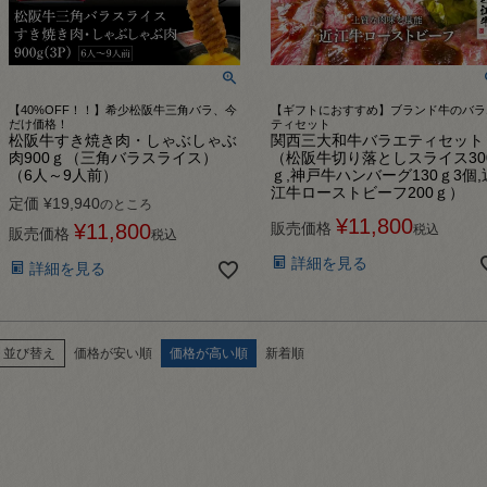
【40%OFF！！】希少松阪牛三角バラ、今
【ギフトにおすすめ】ブランド牛のバラ
だけ価格！
ティセット
松阪牛すき焼き肉・しゃぶしゃぶ
関西三大和牛バラエティセット
肉900ｇ（三角バラスライス）
（松阪牛切り落としスライス30
（6人～9人前）
ｇ,神戸牛ハンバーグ130ｇ3個,
江牛ローストビーフ200ｇ）
定価
¥
19,940
のところ
¥
11,800
¥
11,800
販売価格
税込
販売価格
税込
詳細を見る
詳細を見る
並び替え
価格が安い順
価格が高い順
新着順