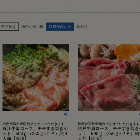
並び替え
価格が安い順
価格が高い順
新着順
松商が送料全額負担させていただきます。
松商が送料全額負担させていただきます
近江牛肩ロース、モモすき焼きセ
神戸牛肩ロース、モモすき焼き
ット 500ｇ（250ｇ×２Ｐ）約４
ット 500ｇ（250ｇ×２Ｐ）約
人前【冷凍】
人前【冷凍】