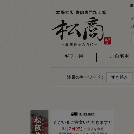
新
ギフト用
ご自宅用
注目のキーワード：
すき焼き
ただいまご注文いただきますと
8月
7
日(金)
に当店を出荷
営業日16時までのご注文で翌営業日発送