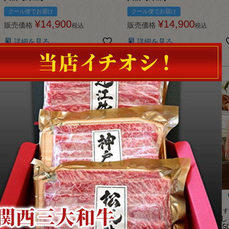
クール便でお届け
クール便でお届け
¥
14,900
¥
14,900
販売価格
販売価格
税込
税込
詳細を見る
詳細を見る
松商が送料全額負担させていただきます。
松商が送料全額負担させていただきます
神戸牛・近江牛 モモしゃぶしゃ
松阪牛・近江牛 モモしゃぶし
ぶ食べ比べセット 500ｇ（250
ぶ食べ比べセット 500ｇ（25