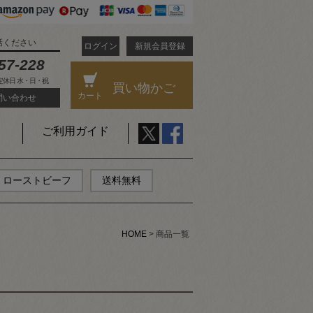
話ください
ログイン
新規会員登録
57-228
 定休日 水・日・祝
買い物かご
カート
問い合わせ
品
し商品を表示
ご利用ガイド
ANコード
ローストビーフ
送料無料
登録順
価格が安い順
高い順
優先度順
レビュー順
HOME
商品一覧
ードヒット順