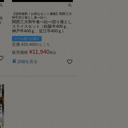
【送料無料！お得なセット価格】関西三大
モ
和牛切り落とし食べ比べ
関西三大和牛食べ比べ切り落とし
0
スライスセット（松阪牛400ｇ、
神戸牛400ｇ、近江牛400ｇ）
クール便でお届け
定価
¥
20,400
のところ
¥
11,940
販売価格
税込
詳細を見る