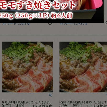
ｇ×２Ｐ）約４人前【冷凍】
ｇ×２Ｐ）約４人前【冷凍】
クール便でお届け
クール便でお届け
¥
14,300
¥
14,300
販売価格
販売価格
税込
税込
カートに入れる
カートに入れる
松商が送料全額負担させていただきます。
松商が送料全額負担させていただきます
神戸牛・近江牛 モモすき焼き食
松阪牛・近江牛 モモすき焼き