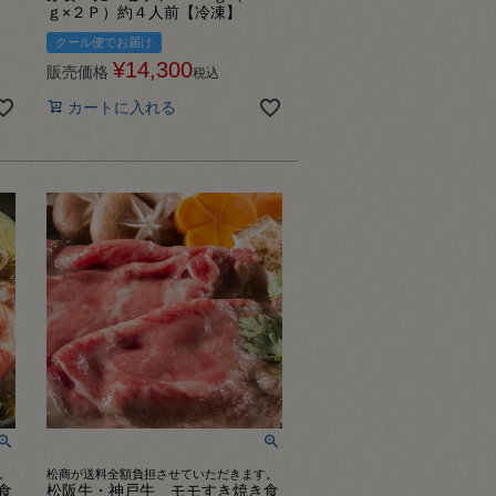
ｇ×２Ｐ）約４人前【冷凍】
クール便でお届け
¥
14,300
販売価格
税込
カートに入れる
。
松商が送料全額負担させていただきます。
食
松阪牛・神戸牛 モモすき焼き食