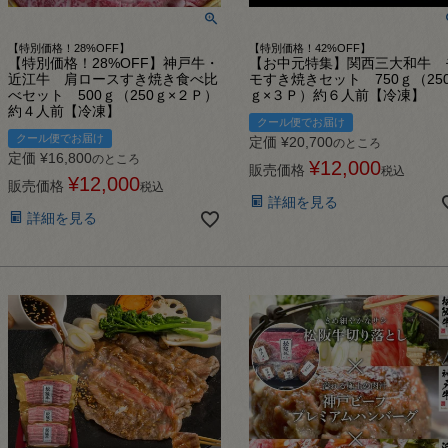
【特別価格！28%OFF】
【特別価格！42%OFF】
【特別価格！28%OFF】神戸牛・
【お中元特集】関西三大和牛 
近江牛 肩ロースすき焼き食べ比
モすき焼きセット 750ｇ（25
べセット 500ｇ（250ｇ×２Ｐ）
ｇ×３Ｐ）約６人前【冷凍】
約４人前【冷凍】
クール便でお届け
クール便でお届け
定価
¥
20,700
のところ
定価
¥
16,800
のところ
¥
12,000
販売価格
税込
¥
12,000
販売価格
税込
詳細を見る
詳細を見る