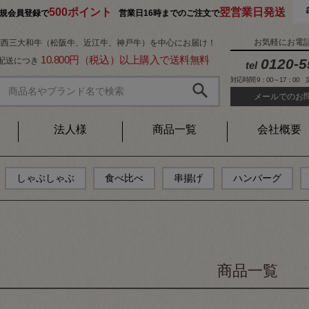
500ポイント
翌営業日発送
規会員登録で
営業日16時までのご注文で
お気軽にお電
関西三大和牛（松阪牛、近江牛、神戸牛）を中心にお届け！
10.800円（税込）以上購入で送料無料
1配送につき
0120-5
tel
対応時間 9：00～17：00
メールでのお
キーワード
在庫なし商
在庫な
法人様
商品一覧
会社概要
商品番号/J
価格
〜
しゃぶしゃぶ
食べ比べ
串揚げ
ハンバーグ
並び順
新着順
価格が
キーワ
商品一覧
検索