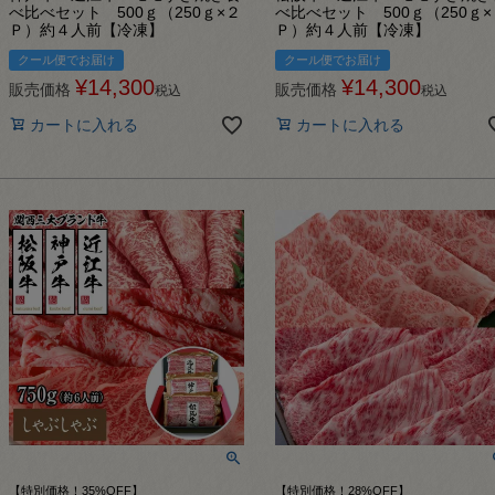
べ比べセット 500ｇ（250ｇ×２
べ比べセット 500ｇ（250ｇ×
Ｐ）約４人前【冷凍】
Ｐ）約４人前【冷凍】
クール便でお届け
クール便でお届け
¥
14,300
¥
14,300
販売価格
販売価格
税込
税込
カートに入れる
カートに入れる
【特別価格！35%OFF】
【特別価格！28%OFF】