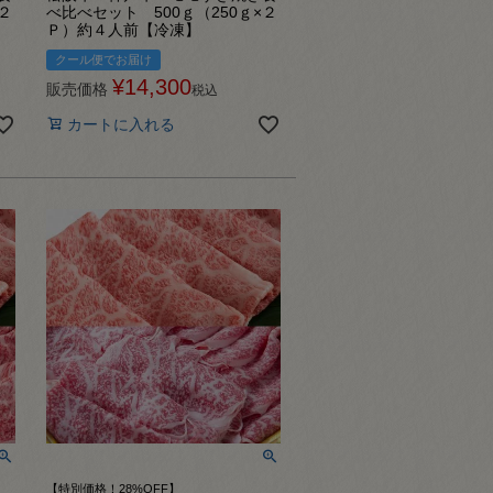
２
べ比べセット 500ｇ（250ｇ×２
Ｐ）約４人前【冷凍】
クール便でお届け
¥
14,300
販売価格
税込
カートに入れる
【特別価格！28%OFF】