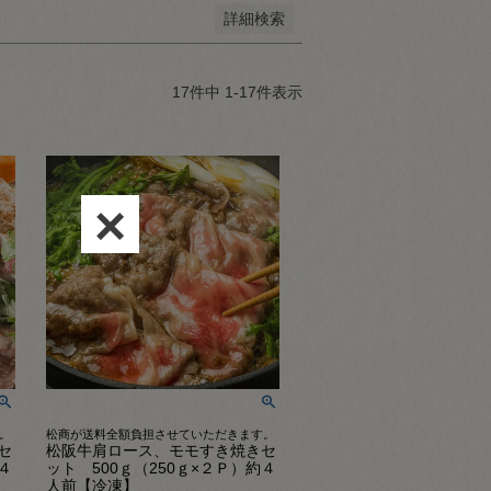
詳細検索
17
件中
1
-
17
件表示
×
。
松商が送料全額負担させていただきます。
セ
松阪牛肩ロース、モモすき焼きセ
４
ット 500ｇ（250ｇ×２Ｐ）約４
人前【冷凍】