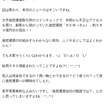
話は変わり、本日のニュースはすごいですね。
大手仮想通貨取引所のコインチェックで、外部から不正なアクセス
を受け、顧客から預かっていた仮想通貨「ＮＥＭ（ネム）」約５８
０億円分が流出！！
仮想通貨の仕組みすらわからない担当 ふくやまとしてはよくわか
らん！
でも大変そうくらいはわかります。＼(゜ロ＼)(／ロ゜)／
結局５８０億盗まれたってことですよね？(；一_一)
犯人は現金化できるの？買い物とかできるの？どう使うの？って逆
に仮想通貨への興味出てしもた。
若手実業家的な人みたいですし「仮想通貨会社の陰謀では？」と少
し思ってしまいますよね(；一_一)