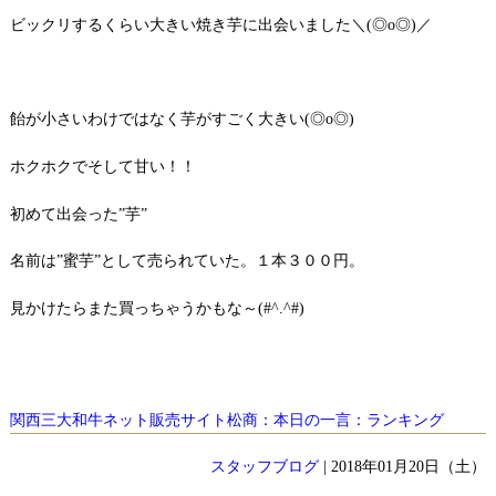
ビックリするくらい大きい焼き芋に出会いました＼(◎o◎)／
飴が小さいわけではなく芋がすごく大きい(◎o◎)
ホクホクでそして甘い！！
初めて出会った”芋”
名前は”蜜芋”として売られていた。１本３００円。
見かけたらまた買っちゃうかもな～(#^.^#)
関西三大和牛ネット販売サイト松商：本日の一言：ランキング
スタッフブログ
| 2018年01月20日（土）