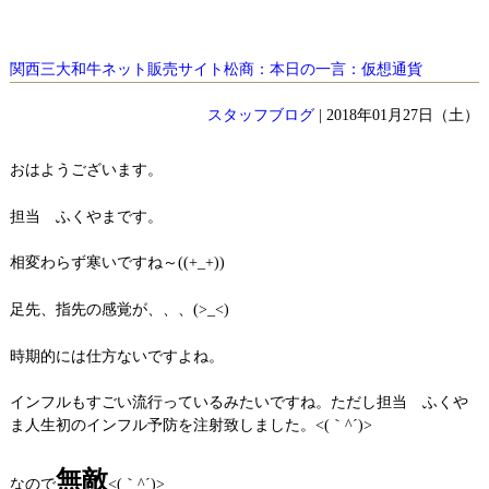
関西三大和牛ネット販売サイト松商：本日の一言：仮想通貨
スタッフブログ
| 2018年01月27日（土）
おはようございます。
担当 ふくやまです。
相変わらず寒いですね～((+_+))
足先、指先の感覚が、、、(>_<)
時期的には仕方ないですよね。
インフルもすごい流行っているみたいですね。ただし担当 ふくや
ま人生初のインフル予防を注射致しました。<(｀^´)>
無敵
なので
<(｀^´)>