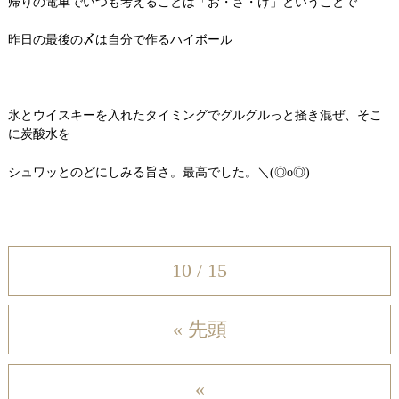
帰りの電車でいつも考えることは「お・さ・け」ということで
昨日の最後の〆は自分で作るハイボール
氷とウイスキーを入れたタイミングでグルグルっと掻き混ぜ、そこ
に炭酸水を
シュワッとのどにしみる旨さ。最高でした。＼(◎o◎)
10 / 15
« 先頭
«