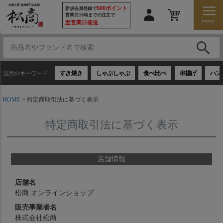
500ポイント
新規会員登録で
営業日16時までの注文で
翌営業日発送
すき焼き
しゃぶしゃぶ
食べ比べ
串揚げ
ハン
注目のキーワード：
HOME
特定商取引法に基づく表示
特定商取引法に基づく表示
店舗情報
店舗名
松商 オンラインショップ
販売事業者名
株式会社松商