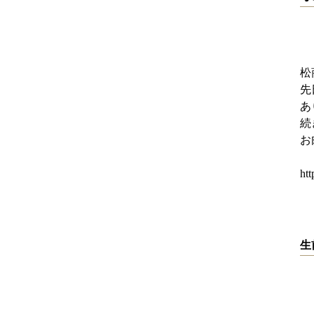
松
先
あ
続
お
ht
生