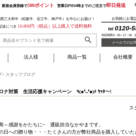
500ポイント
即日発送
新規会員登録で
営業日PM16時までのご注文で
お気軽にお電
関西三大和牛（松阪牛、近江牛、神戸牛）を中心にお届け！
10.800円（税込）以上購入で送料無料
1配送につき
0120-5
tel
対応時間 9：00～17：00
メールでのお
法人様
商品一覧
会社概要
プ
>
スタッフブログ
コロナ対策 生活応援キャンペーン ٩(๑❛ᴗ❛๑)۶ ﾔｯﾀ～!
ス
商～感謝をかたちに~ 通販担当なかやまです。
の日への贈り物・・・たくさんの方が弊社商品を購入していた