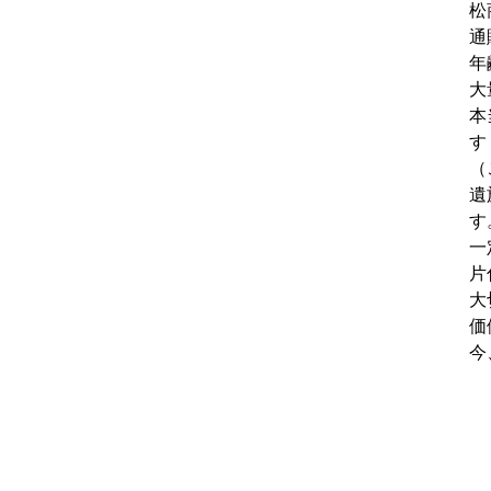
松
通
年
大
本
す
（
遺
す
一
片
大
価
今