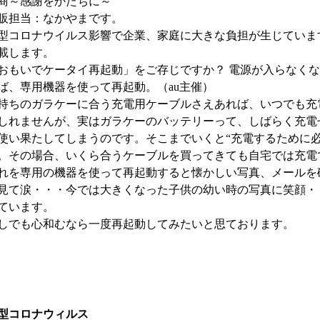
商～感謝をかたちに～
販担当：なかやまです。
型コロナウイルス影響で企業、家庭に大きな負担が生じていま
載します。
おもいでケータイ再起動」をご存じですか？ 電源が入らなく
ば、専用機器を使って再起動。（au主催）
持ちのガラケーに合う充電用ケーブルさえあれば、いつでも充
しれませんが、実はガラケーのバッテリーって、しばらく充電
使い果たしてしまうのです。そこまでいくと“充電するために必
。その場合、いくら合うケーブルを買ってきても自宅では充電
れを専用の機器を使って再起動すると懐かしい写真、メールを
見て涙・・・今では大きくなった子供の幼い時の写真に笑顔・
ています。
しでも心和むなら一度再起動してみたいと思ております。
型コロナウィルス