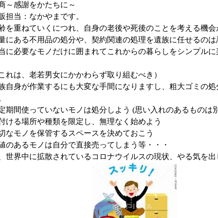
商～感謝をかたちに～
販担当：なかやまです。
齢を重ねていくにつれ、自身の老後や死後のことを考える機会
量にある不用品の処分や、契約関連の処理を遺族に任せるのは
当に必要なモノだけに囲まれてこれからの暮らしをシンプルに
これは、老若男女にかかわらず取り組むべき）
族自身が作業するにも大変な手間になりますし、粗大ゴミの処
。
定期間使っていないモノは処分しよう (思い入れのあるものは別
付ける場所や種類を限定し、無理なく始めよう
切なモノを保管するスペースを決めておこう
値のあるモノは自分で直接売ってしまう等・・・
、世界中に拡散されているコロナウイルスの現状、やる気を出