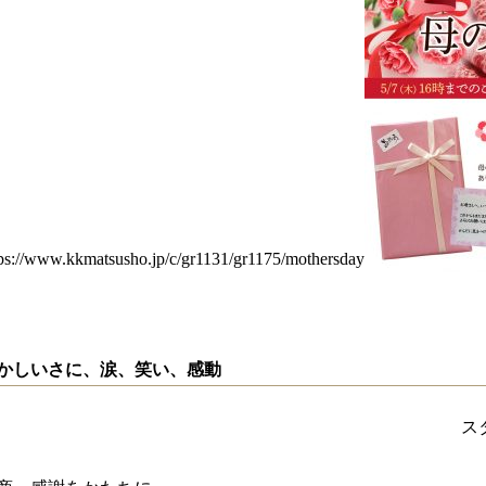
tps://www.kkmatsusho.jp/c/gr1131/gr1175/mothersday
かしいさに、涙、笑い、感動
ス