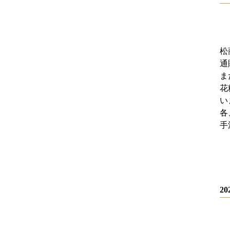
松
通
ま
花
い
各
手
2