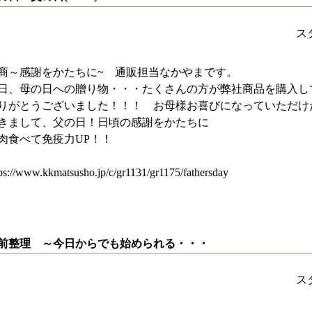
ス
商～感謝をかたちに~ 通販担当なかやまです。
日、母の日への贈り物・・・たくさんの方が弊社商品を購入し
りがとうございました！！！ お母様お喜びになっていただけ
きまして、父の日！日頃の感謝をかたちに
肉食べて免疫力UP！！
tps://www.kkmatsusho.jp/c/gr1131/gr1175/fathersday
前整理 ～今日からでも始められる・・・
ス