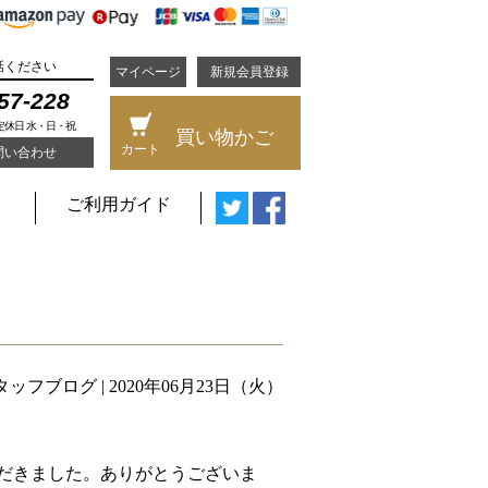
話ください
マイページ
新規会員登録
57-228
 定休日 水・日・祝
買い物かご
カート
問い合わせ
ご利用ガイド
タッフブログ
| 2020年06月23日（火）
だきました。ありがとうございま