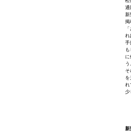
松
通
新
掲
「
れ
手
も
に
う
そ
を
れ
少
新