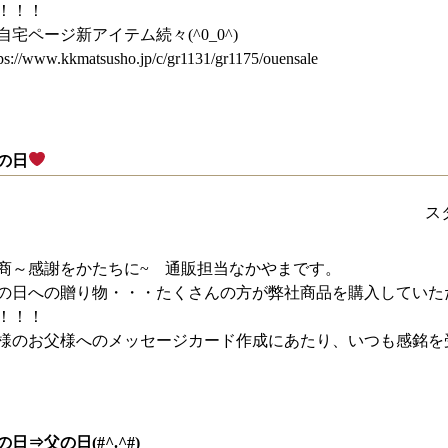
！！！
自宅ページ新アイテム続々(^0_0^)
tps://www.kkmatsusho.jp/c/gr1131/gr1175/ouensale
の日
ス
商～感謝をかたちに~ 通販担当なかやまです。
の日への贈り物・・・たくさんの方が弊社商品を購入していた
！！！
様のお父様へのメッセージカード作成にあたり、いつも感銘を受
の日⇒父の日(#^.^#)