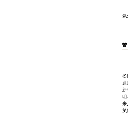
気
苦
松
通
新
明
来
笑