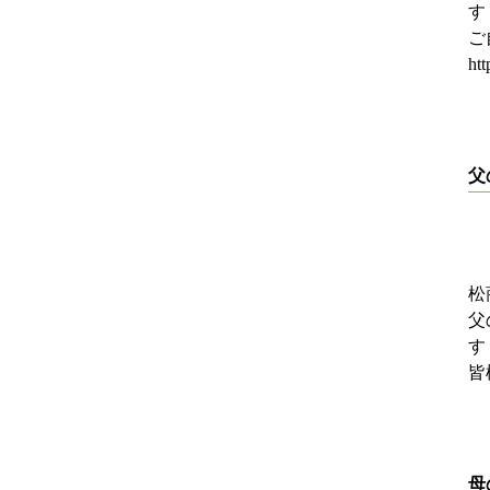
す
ご
ht
父
松
父
す
皆
母