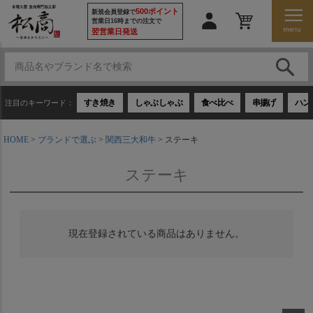
500ポイント
新規会員登録で
営業日16時までの注文で
翌営業日発送
すき焼き
しゃぶしゃぶ
食べ比べ
串揚げ
ハン
注目のキーワード：
HOME
ブランドで選ぶ
関西三大和牛
ステーキ
ステーキ
現在登録されている商品はありません。