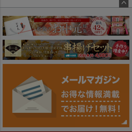
ペー
ジト
ップ
へ