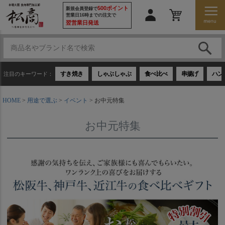
500ポイント
新規会員登録で
営業日16時までの注文で
翌営業日発送
すき焼き
しゃぶしゃぶ
食べ比べ
串揚げ
ハン
注目のキーワード：
HOME
用途で選ぶ
イベント
お中元特集
お中元特集