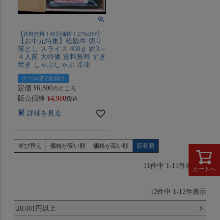
【送料無料！特別価格！27%OFF】
【お中元特集】松阪牛 切り
落とし スライス 400ｇ 約3～
４人前 大特価 送料無料 すき
焼き しゃぶしゃぶ 冷凍
クール便でお届け
定価
¥
6,800
のところ
販売価格
¥
4,980
税込
詳細を見る
並び替え
価格が安い順
価格が高い順
新着順
11
件中
1
-
11
件表示
カートへ
12
件中
1
-
12
件表示
20,001円以上