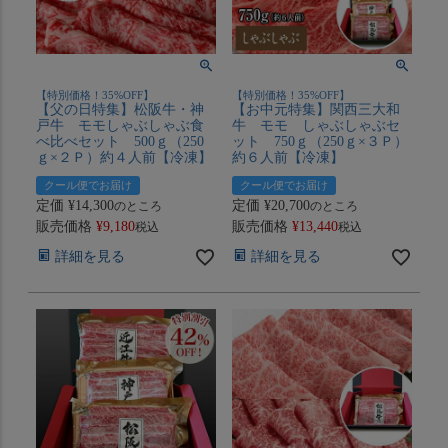
【特別価格！35%OFF】
【特別価格！35%OFF】
【父の日特集】松阪牛・神
【お中元特集】関西三大和
戸牛 モモしゃぶしゃぶ食
牛 モモ しゃぶしゃぶセ
べ比べセット 500ｇ（250
ット 750ｇ（250ｇ×３Ｐ）
ｇ×２Ｐ）約４人前【冷凍】
約６人前【冷凍】
クール便でお届け
クール便でお届け
定価
¥
14,300
定価
¥
20,700
のところ
のところ
販売価格
¥
9,180
販売価格
¥
13,440
税込
税込
詳細を見る
詳細を見る