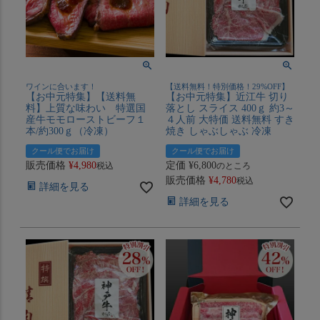
ワインに合います！
【送料無料！特別価格！29%OFF】
【お中元特集】【送料無
【お中元特集】近江牛 切り
料】上質な味わい 特選国
落とし スライス 400ｇ 約3～
産牛モモローストビーフ１
４人前 大特価 送料無料 すき
本/約300ｇ（冷凍）
焼き しゃぶしゃぶ 冷凍
クール便でお届け
クール便でお届け
販売価格
¥
4,980
定価
¥
6,800
税込
のところ
販売価格
¥
4,780
税込
詳細を見る
詳細を見る