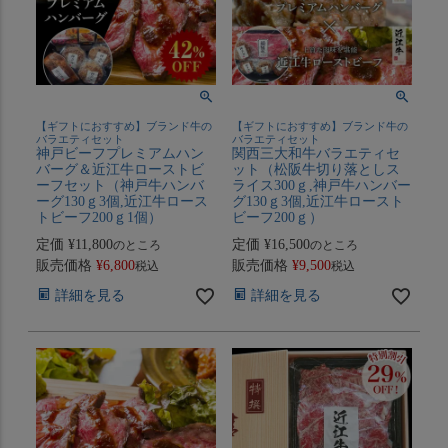
【ギフトにおすすめ】ブランド牛の
【ギフトにおすすめ】ブランド牛の
バラエティセット
バラエティセット
神戸ビーフプレミアムハン
関西三大和牛バラエティセ
バーグ＆近江牛ローストビ
ット（松阪牛切り落としス
ーフセット（神戸牛ハンバ
ライス300ｇ,神戸牛ハンバー
ーグ130ｇ3個,近江牛ロース
グ130ｇ3個,近江牛ロースト
トビーフ200ｇ1個）
ビーフ200ｇ）
定価
¥
11,800
定価
¥
16,500
のところ
のところ
販売価格
¥
6,800
販売価格
¥
9,500
税込
税込
詳細を見る
詳細を見る