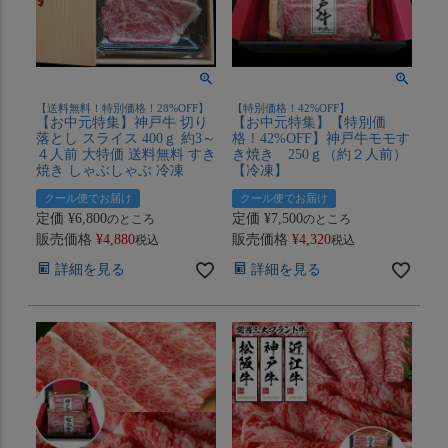
【送料無料！特別価格！28%OFF】
【特別価格！42%OFF】
【お中元特集】神戸牛 切り
【お中元特集】【特別価
落とし スライス 400ｇ 約3～
格！42%OFF】神戸牛モモす
４人前 大特価 送料無料 すき
き焼き 250ｇ（約２人前）
焼き しゃぶしゃぶ 冷凍
【冷凍】
クール便でお届け
クール便でお届け
定価
¥
6,800
定価
¥
7,500
のところ
のところ
販売価格
¥
4,880
販売価格
¥
4,320
税込
税込
詳細を見る
詳細を見る