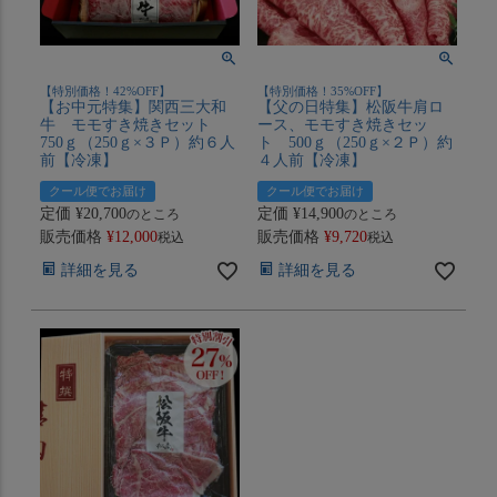
【特別価格！42%OFF】
【特別価格！35%OFF】
【お中元特集】関西三大和
【父の日特集】松阪牛肩ロ
牛 モモすき焼きセット
ース、モモすき焼きセッ
750ｇ（250ｇ×３Ｐ）約６人
ト 500ｇ（250ｇ×２Ｐ）約
前【冷凍】
４人前【冷凍】
クール便でお届け
クール便でお届け
定価
¥
20,700
定価
¥
14,900
のところ
のところ
販売価格
¥
12,000
販売価格
¥
9,720
税込
税込
詳細を見る
詳細を見る