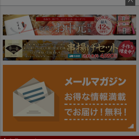
ペー
ジト
ップ
へ