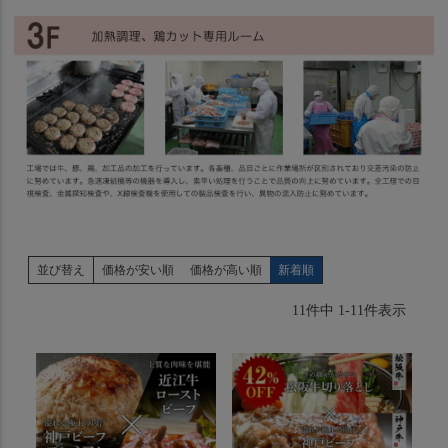
並び替え
価格が安い順
価格が高い順
新着順
11
件中
1
-
11
件表示