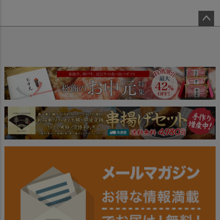
ペー
ジト
ップ
へ