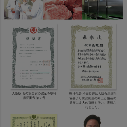
大阪版 食の安全安心認証を取得
弊社代表 松田益睦は大阪食品衛生
認証番号 第７号
協会より食品衛生の向上と協会の
発展に多大の貢献を行い、表彰さ
れました。