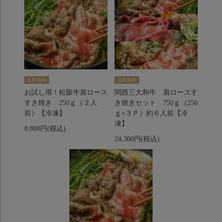
送料無料
送料無料
お試し用！松阪牛肩ロース
関西三大和牛 肩ロースす
すき焼き 250ｇ（２人
き焼きセット 750ｇ（250
前）【冷凍】
ｇ×３Ｐ）約６人前【冷
凍】
8,800円(税込)
24,300円(税込)