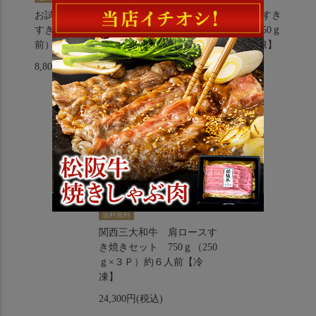
お試し用！松阪牛肩ロース
松阪牛肩ロース、モモすき
すき焼き 250ｇ（２人
焼きセット 500ｇ（250ｇ
前）【冷凍】
×２Ｐ）約４人前【冷凍】
8,800円(税込)
14,900円(税込)
送料無料
関西三大和牛 肩ロースす
き焼きセット 750ｇ（250
ｇ×３Ｐ）約６人前【冷
凍】
24,300円(税込)