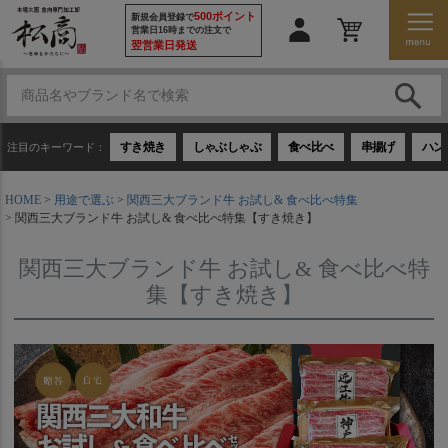
500ポイント
新規会員登録で
営業日16時までの注文で
翌営業日発送
すき焼き
しゃぶしゃぶ
食べ比べ
串揚げ
ハン
注目のキーワード：
HOME
用途で選ぶ
関西三大ブランド牛 お試し& 食べ比べ特集
関西三大ブランド牛 お試し& 食べ比べ特集【すき焼き】
関西三大ブランド牛 お試し& 食べ比べ特
集【すき焼き】