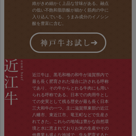
維がきめ細かく上品な甘味がある。融点
の低い不飽和脂肪酸が細かく筋肉の中に
入り込んでいる。うまみ成分のイノシン
酸を豊富に含む。
近江牛は、黒毛和種の和牛が滋賀県内で
最も長く肥育された場合に許される呼称
であり、その牛からとれる牛肉にも用い
られる呼称である。日本での肉用牛とし
ての史実として残る歴史が最も長く日本
三大和牛の一つ。主に滋賀県東部の近江
八幡市、東近江市、竜王町などで生産さ
れてきた。これらの地域は豊かな自然環
境と水に恵まれておりお米の生産やその
他農業も盛んな地域で、牛を肥育するた