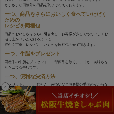
さまざまな価格帯の商品を取りそろえております。
一つ、商品をさらにおいしく食べていただく
ための
レシピを同梱包
商品のおいしさをさらに引き出し、お客様が少しでもおいしくお
召し上がりいただけるように
細かく丁寧にレシピにしたものを同梱包させて頂きます。
一つ、牛脂をプレゼント
国産牛の牛脂をプレゼント（一部商品を除く）。甘さ、美味さを
引き立てる牛脂です。
一つ、便利な決済方法
クレジットカード、代引き、後払いなどお客様の手間のかからな
×
い方法で決済していただけます。
一つ、鮮度をそのままに冷凍配送
牛肉を加工製造し急速冷凍にて鮮度そのままにお客様のお手元に
お届け致します。