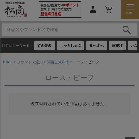
500ポイント
新規会員登録で
営業日16時までの注文で
翌営業日発送
すき焼き
しゃぶしゃぶ
食べ比べ
串揚げ
ハン
注目のキーワード：
HOME
ブランドで選ぶ
関西三大和牛
ローストビーフ
ローストビーフ
現在登録されている商品はありません。