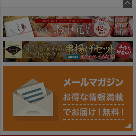
ペー
ジト
ップ
へ