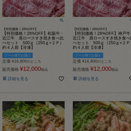
【特別価格！28%OFF】
【特別価格！28%OFF】
【特別価格！28%OFF】松阪牛・
【特別価格！28%OFF】神戸牛
近江牛 肩ロースすき焼き食べ比
近江牛 肩ロースすき焼き食べ
べセット 500ｇ（250ｇ×２Ｐ）
べセット 500ｇ（250ｇ×２Ｐ
約４人前【冷凍】
約４人前【冷凍】
クール便でお届け
クール便でお届け
定価
¥
16,800
定価
¥
16,800
のところ
のところ
¥
12,000
¥
12,000
販売価格
販売価格
税込
税込
詳細を見る
詳細を見る