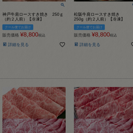
神戸牛肩ロースすき焼き 250ｇ
松阪牛肩ロースすき焼き
（約２人前）【冷凍】
250g（約２人前）【冷凍】
クール便でお届け
クール便でお届け
¥
8,800
¥
8,800
販売価格
販売価格
税込
税込
詳細を見る
詳細を見る