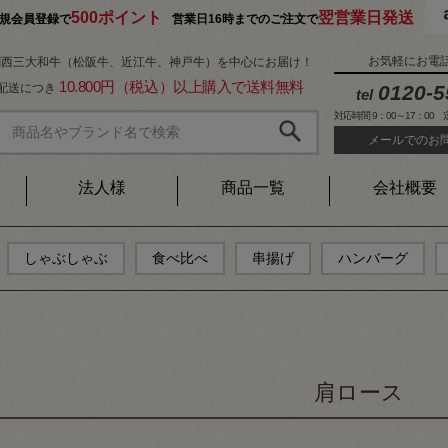
500ポイント
翌営業日発送
規会員登録で
営業日16時までのご注文で
お気軽にお電
関西三大和牛（松阪牛、近江牛、神戸牛）を中心にお届け！
10.800円（税込）以上購入で送料無料
1配送につき
0120-5
tel
対応時間 9：00～17：00
メールでのお
法人様
商品一覧
会社概要
しゃぶしゃぶ
食べ比べ
串揚げ
ハンバーグ
肩ロース