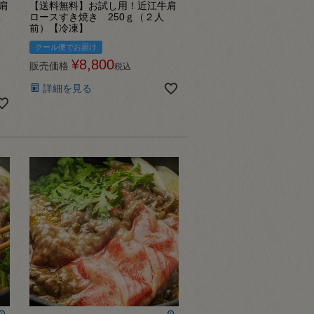
肩
【送料無料】お試し用！近江牛肩
人
ロースすき焼き 250ｇ（２人
前）【冷凍】
クール便でお届け
¥
8,800
販売価格
税込
詳細を見る