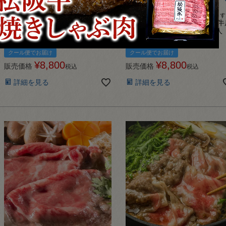
松商が送料全額負担させていただきます。
松商が送料全額負担させていただきます
【送料無料】お試し用！神戸牛肩
【送料無料】お試し用！松阪牛
ロースすき焼き 250ｇ（２人
ロースすき焼き 250ｇ（２人
前）【冷凍】
前）【冷凍】
クール便でお届け
クール便でお届け
¥
8,800
¥
8,800
販売価格
販売価格
税込
税込
詳細を見る
詳細を見る