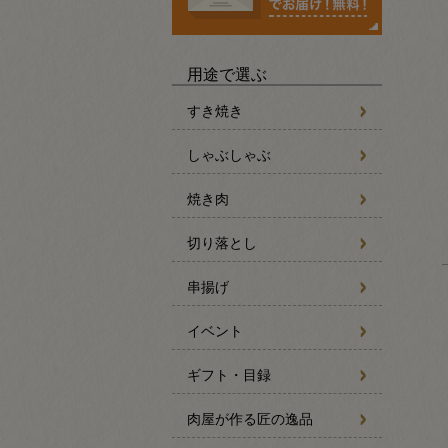
用途で選ぶ
すき焼き
しゃぶしゃぶ
焼き肉
切り落とし
串揚げ
イベント
ギフト・目録
肉屋が作る匠の逸品