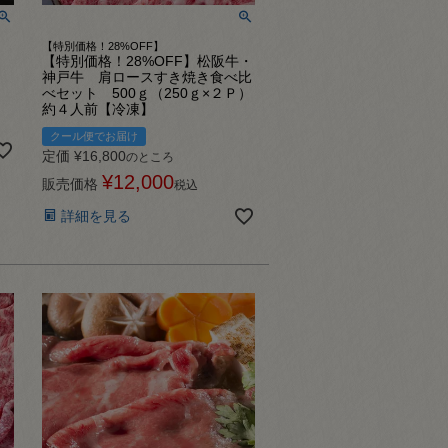
【特別価格！28%OFF】
【特別価格！28%OFF】松阪牛・
神戸牛 肩ロースすき焼き食べ比
べセット 500ｇ（250ｇ×２Ｐ）
約４人前【冷凍】
クール便でお届け
定価
¥
16,800
のところ
¥
12,000
販売価格
税込
詳細を見る