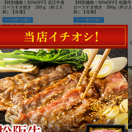
【特別価格！32%OFF】近江牛肩
【特別価格！30%OFF】松阪牛
ロースすき焼き 250ｇ（約２人
ロースすき焼き 250g（約２
前）【冷凍】
前）【冷凍】
クール便でお届け
クール便でお届け
定価
¥
8,800
定価
¥
8,800
のところ
のところ
¥
5,980
¥
6,160
販売価格
販売価格
税込
税込
詳細を見る
詳細を見る