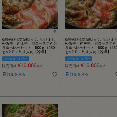
松商が送料全額負担させていただきます。
松商が送料全額負担させていただきます
松阪牛・近江牛 肩ロースすき焼
松阪牛・神戸牛 肩ロースすき
き食べ比べセット 500ｇ（250
き食べ比べセット 500ｇ（25
ｇ×２Ｐ）約４人前【冷凍】
ｇ×２Ｐ）約４人前【冷凍】
クール便でお届け
クール便でお届け
¥
16,800
¥
16,800
販売価格
販売価格
税込
税込
詳細を見る
詳細を見る