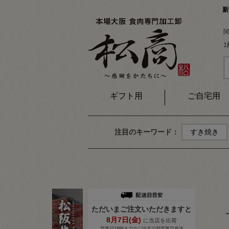
新
ギフト用
ご自宅用
注目のキーワード：
すき焼き
ただいまご注文いただきますと
8月
7
日(金)
に当店を出荷
営業日16時までのご注文で翌営業日発送