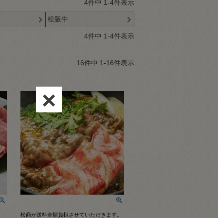
4
件中
1
-
4
件表示
松阪牛
4
件中
1
-
4
件表示
16
件中
1
-
16
件表示
×
松商が送料全額負担させていただきます。