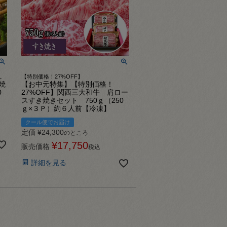
。
【特別価格！27%OFF】
焼
【お中元特集】【特別価格！
0
27%OFF】関西三大和牛 肩ロー
スすき焼きセット 750ｇ（250
ｇ×３Ｐ）約６人前【冷凍】
クール便でお届け
定価
¥
24,300
のところ
¥
17,750
販売価格
税込
詳細を見る