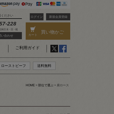
話ください
ログイン
新規会員登録
57-228
 定休日 水・日・祝
買い物かご
カート
問い合わせ
ご利用ガイド
ローストビーフ
送料無料
HOME
部位で選ぶ
肩ロース