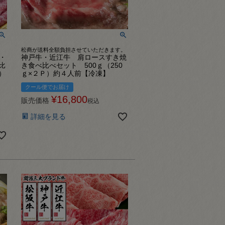
松商が送料全額負担させていただきます。
・
神戸牛・近江牛 肩ロースすき焼
比
き食べ比べセット 500ｇ（250
）
ｇ×２Ｐ）約４人前【冷凍】
クール便でお届け
¥
16,800
販売価格
税込
詳細を見る