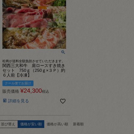
松商が送料全額負担させていただきます。
関西三大和牛 肩ロースすき焼き
セット 750ｇ（250ｇ×３Ｐ）約
６人前【冷凍】
クール便でお届け
¥
24,300
販売価格
税込
詳細を見る
並び替え
価格が安い順
価格が高い順
新着順