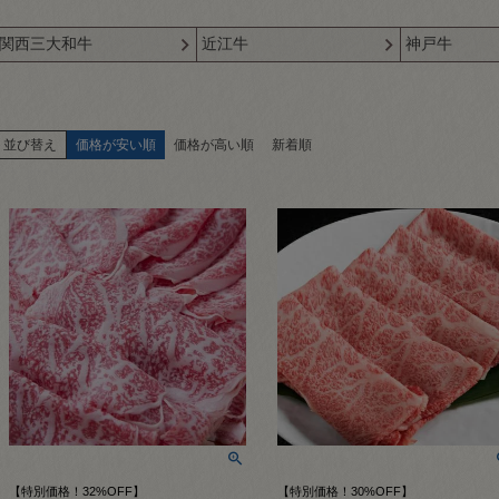
関西三大和牛
近江牛
神戸牛
並び替え
価格が安い順
価格が高い順
新着順
【特別価格！32%OFF】
【特別価格！30%OFF】