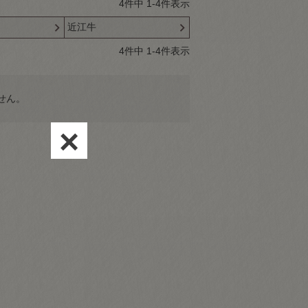
4
件中
1
-
4
件表示
近江牛
4
件中
1
-
4
件表示
せん。
×