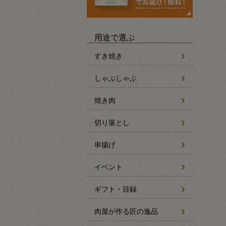
用途で選ぶ
すき焼き
しゃぶしゃぶ
焼き肉
切り落とし
串揚げ
イベント
ギフト・目録
肉屋が作る匠の逸品