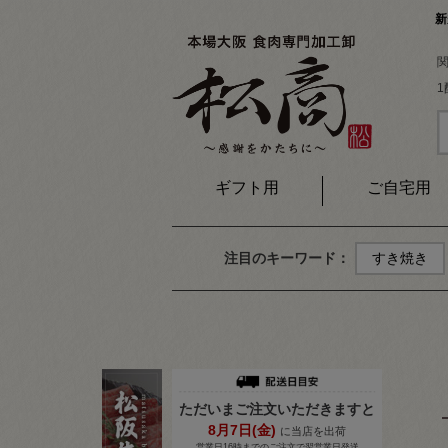
新
ギフト用
ご自宅用
注目のキーワード：
すき焼き
ただいまご注文いただきますと
8月
7
日(金)
に当店を出荷
営業日16時までのご注文で翌営業日発送