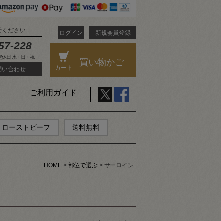
話ください
ログイン
新規会員登録
57-228
 定休日 水・日・祝
買い物かご
カート
問い合わせ
ご利用ガイド
ローストビーフ
送料無料
HOME
部位で選ぶ
サーロイン