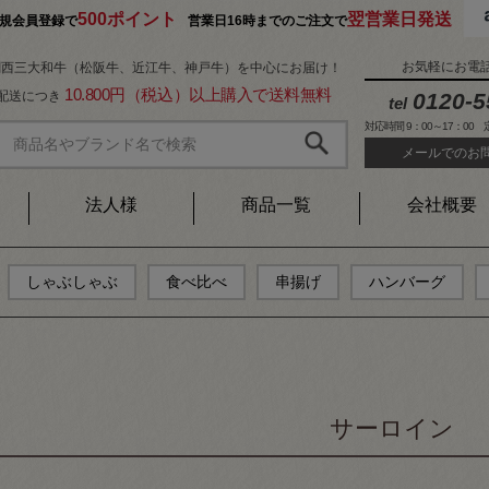
500ポイント
翌営業日発送
規会員登録で
営業日16時までのご注文で
お気軽にお電
関西三大和牛（松阪牛、近江牛、神戸牛）を中心にお届け！
10.800円（税込）以上購入で送料無料
1配送につき
0120-5
tel
対応時間 9：00～17：00
メールでのお
法人様
商品一覧
会社概要
しゃぶしゃぶ
食べ比べ
串揚げ
ハンバーグ
サーロイン