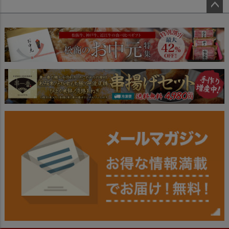
ペー
ジト
ップ
へ