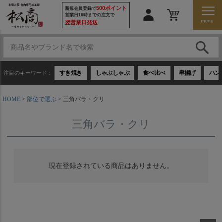
500ポイント
新規会員登録で
営業日16時までの注文で
翌営業日発送
すき焼き
しゃぶしゃぶ
食べ比べ
串揚げ
ハン
注目のキーワード：
HOME
部位で選ぶ
三角バラ・クリ
三角バラ・クリ
現在登録されている商品はありません。