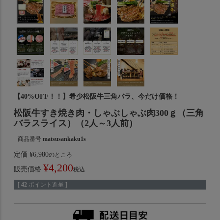
【40%OFF！！】希少松阪牛三角バラ、今だけ価格！
松阪牛すき焼き肉・しゃぶしゃぶ肉300ｇ（三角
バラスライス）（2人～3人前）
商品番号
matsusankaku1s
定価
¥
6,980
のところ
¥
4,200
販売価格
税込
[
42
ポイント進呈 ]