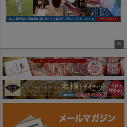
ペー
ジト
ップ
へ