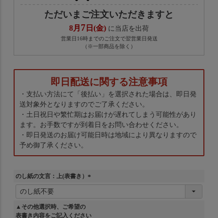
ただいまご注文いただきますと
7
8月
日(金)
に当店を出荷
営業日16時までのご注文で翌営業日発送
（※一部商品を除く）
即日配送に関する注意事項
・支払い方法にて「後払い」を選択された場合は、即日発
送対象外となりますのでご了承ください。
・土日祝日や繁忙期はお届けが遅れてしまう可能性があり
ます。お手数ですが到着日をお問い合わせください。
・即日発送のお届け可能日時は地域により異なりますので
予め御了承ください。
のし紙の文言：上(表書き）
(
必
須
▲その他選択時、ご希望の
)
表書き内容をご記入ください