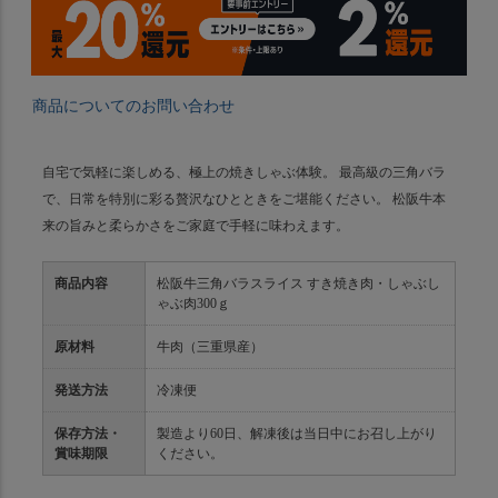
商品についてのお問い合わせ
自宅で気軽に楽しめる、極上の焼きしゃぶ体験。 最高級の三角バラ
で、日常を特別に彩る贅沢なひとときをご堪能ください。 松阪牛本
来の旨みと柔らかさをご家庭で手軽に味わえます。
商品内容
松阪牛三角バラスライス すき焼き肉・しゃぶし
ゃぶ肉300ｇ
原材料
牛肉（三重県産）
発送方法
冷凍便
保存方法・
製造より60日、解凍後は当日中にお召し上がり
賞味期限
ください。