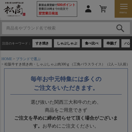
500ポイント
新規会員登録で
営業日16時までの注文で
翌営業日発送
すき焼き
しゃぶしゃぶ
食べ比べ
串揚げ
ハン
注目のキーワード：
HOME
ブランドで選ぶ
松阪牛すき焼き肉・しゃぶしゃぶ肉300ｇ（三角バラスライス）（2人～3人前）
毎年お中元特集には多くの
ご注文をいただきます。
選び抜いた関西三大和牛のため、
商品をご用意できず
ご注文を早めに締め切らせて頂く場合がございま
す。
お早めにご注文ください。