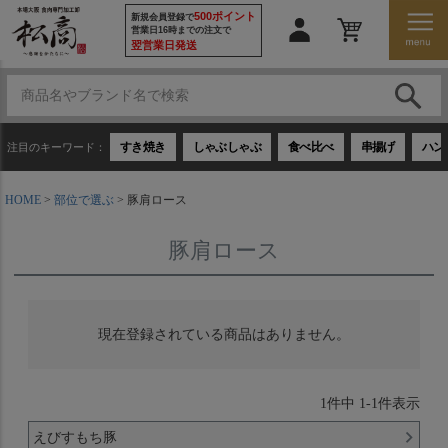
500ポイント
新規会員登録で
営業日16時までの注文で
翌営業日発送
すき焼き
しゃぶしゃぶ
食べ比べ
串揚げ
ハン
注目のキーワード：
HOME
部位で選ぶ
豚肩ロース
豚肩ロース
現在登録されている商品はありません。
1
件中
1
-
1
件表示
えびすもち豚