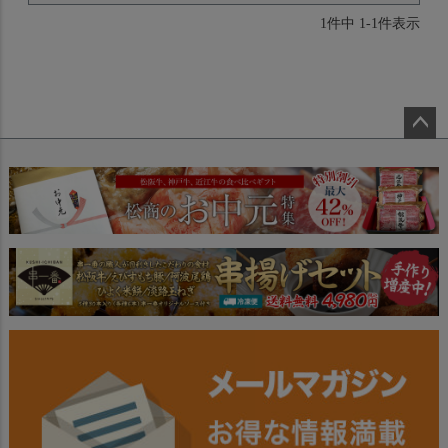
1
件中
1
-
1
件表示
ペー
ジト
ップ
へ