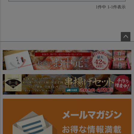
1
件中
1
-
1
件表示
ペー
ジト
ップ
へ