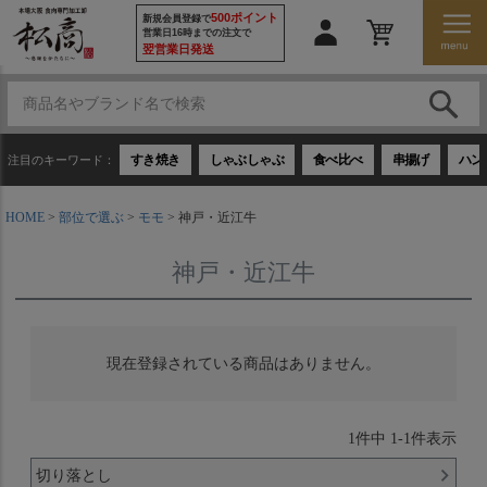
500ポイント
新規会員登録で
営業日16時までの注文で
翌営業日発送
すき焼き
しゃぶしゃぶ
食べ比べ
串揚げ
ハン
注目のキーワード：
HOME
部位で選ぶ
モモ
神戸・近江牛
神戸・近江牛
現在登録されている商品はありません。
1
件中
1
-
1
件表示
切り落とし