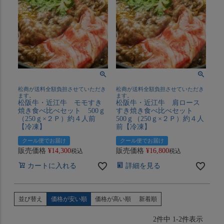
松商が送料全額負担させていただき
松商が送料全額負担させていただき
ます。
ます。
松阪牛・近江牛 モモすき
松阪牛・近江牛 肩ロース
焼き食べ比べセット 500ｇ
すき焼き食べ比べセット
（250ｇ×２Ｐ）約４人前
500ｇ（250ｇ×２Ｐ）約４人
【冷凍】
前【冷凍】
クール便でお届け
クール便でお届け
販売価格
¥
14,300
販売価格
¥
16,800
税込
税込
カートに入れる
詳細を見る
並び替え
価格が安い順
価格が高い順
新着順
2
件中
1
-
2
件表示