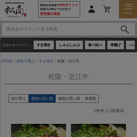
500ポイント
新規会員登録で
営業日16時までの注文で
翌営業日発送
すき焼き
しゃぶしゃぶ
食べ比べ
串揚げ
ハン
注目のキーワード：
HOME
用途で選ぶ
すき焼き
松阪・近江牛
松阪・近江牛
並び替え
価格が安い順
価格が高い順
新着順
2
件中
1
-
2
件表示