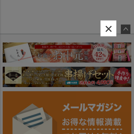
×
ペー
ジト
ップ
へ