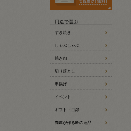
用途で選ぶ
すき焼き
しゃぶしゃぶ
焼き肉
切り落とし
串揚げ
イベント
ギフト・目録
肉屋が作る匠の逸品