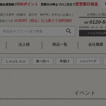
500ポイント
翌営業日発送
規会員登録で
営業日16時までのご注文で
お気軽にお電
関西三大和牛（松阪牛、近江牛、神戸牛）を中心にお届け！
10.800円（税込）以上購入で送料無料
1配送につき
0120-5
tel
対応時間 9：00～17：00
メールでのお
法人様
商品一覧
会社概要
しゃぶしゃぶ
食べ比べ
串揚げ
ハンバーグ
イベント