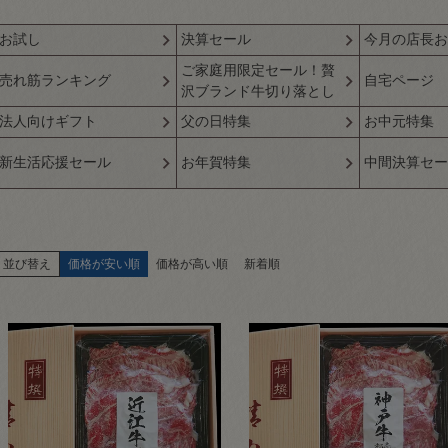
お試し
決算セール
今月の店長お
ご家庭用限定セール！贅
売れ筋ランキング
自宅ページ
沢ブランド牛切り落とし
法人向けギフト
父の日特集
お中元特集
新生活応援セール
お年賀特集
中間決算セー
並び替え
価格が安い順
価格が高い順
新着順