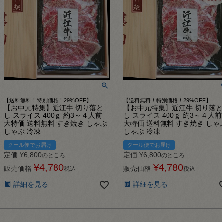
【送料無料！特別価格！29%OFF】
【送料無料！特別価格！29%OFF】
【お中元特集】近江牛 切り落と
【お中元特集】近江牛 切り落
し スライス 400ｇ 約3～４人前
し スライス 400ｇ 約3～４人前
大特価 送料無料 すき焼き しゃぶ
大特価 送料無料 すき焼き しゃ
しゃぶ 冷凍
しゃぶ 冷凍
クール便でお届け
クール便でお届け
定価
¥
6,800
定価
¥
6,800
のところ
のところ
¥
4,780
¥
4,780
販売価格
販売価格
税込
税込
詳細を見る
詳細を見る