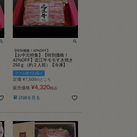
【特別価格！42%OFF】
【お中元特集】【特別価格！
き
42%OFF】近江牛モモすき焼き
250ｇ（約２人前）【冷凍】
クール便でお届け
定価
¥
7,500
のところ
¥
4,320
販売価格
税込
詳細を見る