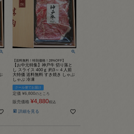
【送料無料！特別価格！28%OFF】
と
【お中元特集】神戸牛 切り落と
し スライス 400ｇ 約3～４人前
ぶ
大特価 送料無料 すき焼き しゃぶ
しゃぶ 冷凍
クール便でお届け
定価
¥
6,800
のところ
¥
4,880
販売価格
税込
詳細を見る