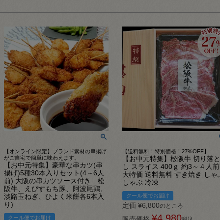
【オンライン限定】ブランド素材の串揚げ
【送料無料！特別価格！27%OFF】
がご自宅で簡単に味わえます。
【お中元特集】松阪牛 切り落
【お中元特集】豪華な串カツ(串
し スライス 400ｇ 約3～４人前
揚げ)5種30本入りセット(4～6人
大特価 送料無料 すき焼き しゃ
前) 大阪の串カツソース付き 松
しゃぶ 冷凍
阪牛、えびすもち豚、阿波尾鶏、
淡路玉ねぎ、ひよく米餅各6本入
クール便でお届け
り)
定価
¥
6,800
のところ
¥
4,980
クール便でお届け
販売価格
税込