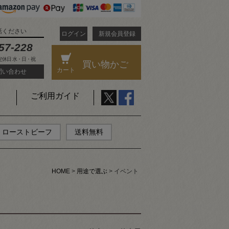
話ください
ログイン
新規会員登録
57-228
 定休日 水・日・祝
買い物かご
カート
問い合わせ
ご利用ガイド
ローストビーフ
送料無料
HOME
用途で選ぶ
イベント