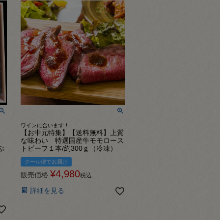
ワインに合います！
と
【お中元特集】【送料無料】上質
な味わい 特選国産牛モモロース
ぶ
トビーフ１本/約300ｇ（冷凍）
クール便でお届け
¥
4,980
販売価格
税込
詳細を見る