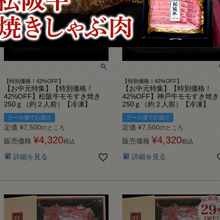
【特別価格！42%OFF】
【特別価格！42%OFF】
【お中元特集】【特別価格！
【お中元特集】【特別価格！
42%OFF】松阪牛モモすき焼き
42%OFF】神戸牛モモすき焼
250ｇ（約２人前）【冷凍】
250ｇ（約２人前）【冷凍】
クール便でお届け
クール便でお届け
定価
¥
7,500
定価
¥
7,500
のところ
のところ
¥
4,320
¥
4,320
販売価格
販売価格
税込
税込
詳細を見る
詳細を見る