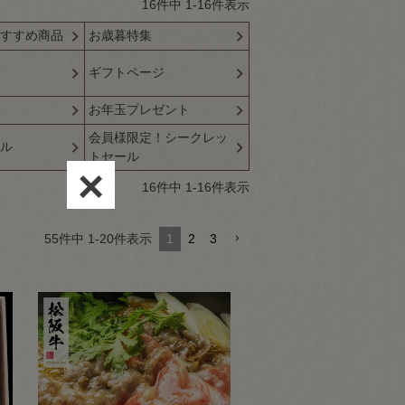
16
件中
1
-
16
件表示
すすめ商品
お歳暮特集
ギフトページ
お年玉プレゼント
会員様限定！シークレッ
ル
トセール
×
16
件中
1
-
16
件表示
55
件中
1
-
20
件表示
1
2
3