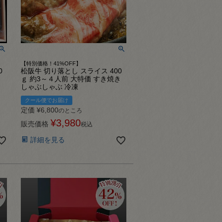
【特別価格！41%OFF】
0
松阪牛 切り落とし スライス 400
き
ｇ 約3～４人前 大特価 すき焼き
しゃぶしゃぶ 冷凍
クール便でお届け
定価
¥
6,800
のところ
¥
3,980
販売価格
税込
詳細を見る