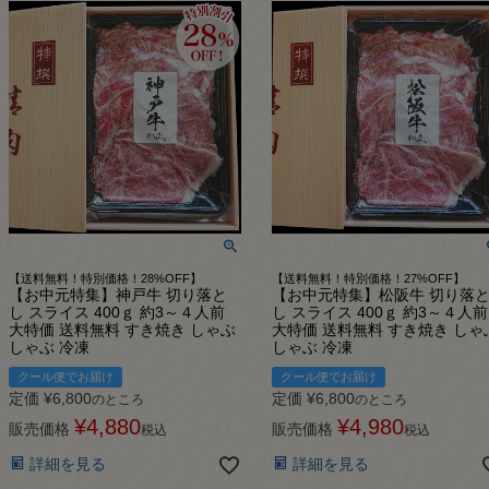
【送料無料！特別価格！28%OFF】
【送料無料！特別価格！27%OFF】
【お中元特集】神戸牛 切り落と
【お中元特集】松阪牛 切り落
し スライス 400ｇ 約3～４人前
し スライス 400ｇ 約3～４人前
大特価 送料無料 すき焼き しゃぶ
大特価 送料無料 すき焼き しゃ
しゃぶ 冷凍
しゃぶ 冷凍
クール便でお届け
クール便でお届け
定価
¥
6,800
定価
¥
6,800
のところ
のところ
¥
4,880
¥
4,980
販売価格
販売価格
税込
税込
詳細を見る
詳細を見る