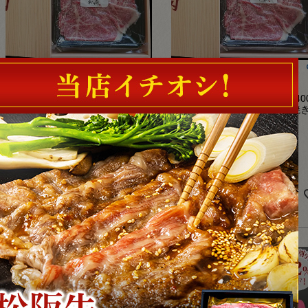
【特別価格！41%OFF】
【特別価格！41%OFF】
近江牛 切り落とし スライス 400
神戸牛 切り落とし スライス 40
ｇ 約3～４人前 大特価 すき焼き
ｇ 約3～４人前 大特価 すき焼
しゃぶしゃぶ 冷凍
しゃぶしゃぶ 冷凍
クール便でお届け
クール便でお届け
定価
¥
6,800
定価
¥
6,800
のところ
のところ
¥
3,780
¥
3,880
販売価格
販売価格
税込
税込
詳細を見る
詳細を見る