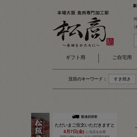
新
ギフト用
ご自宅用
注目のキーワード：
すき焼き
ただいまご注文いただきますと
8月
7
日(金)
に当店を出荷
営業日16時までのご注文で翌営業日発送