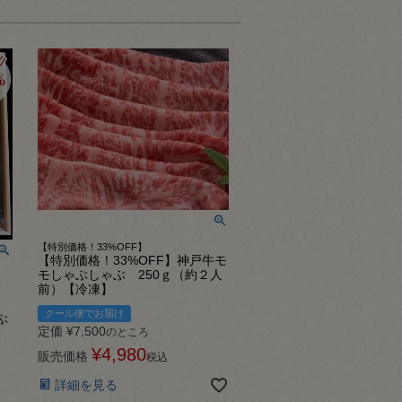
【特別価格！33%OFF】
【特別価格！33%OFF】神戸牛モ
モしゃぶしゃぶ 250ｇ（約２人
前）【冷凍】
と
クール便でお届け
ぶ
定価
¥
7,500
のところ
¥
4,980
販売価格
税込
詳細を見る