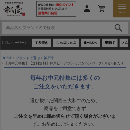
500ポイント
新規会員登録で
営業日16時までの注文で
翌営業日発送
すき焼き
しゃぶしゃぶ
食べ比べ
串揚げ
ハン
注目のキーワード：
HOME
ブランドで選ぶ
神戸牛
【お中元特集】【送料無料】神戸ビーフプレミアムハンバーグ130ｇ 6個入り
毎年お中元特集には多くの
ご注文をいただきます。
選び抜いた関西三大和牛のため、
商品をご用意できず
ご注文を早めに締め切らせて頂く場合がございま
す。
お早めにご注文ください。