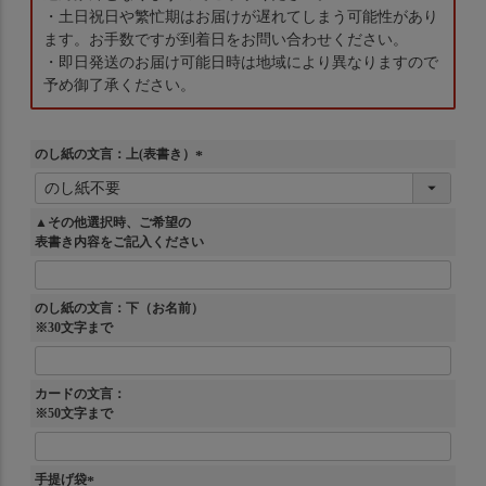
・土日祝日や繁忙期はお届けが遅れてしまう可能性があり
ます。お手数ですが到着日をお問い合わせください。
・即日発送のお届け可能日時は地域により異なりますので
予め御了承ください。
のし紙の文言：上(表書き）
(
必
須
▲その他選択時、ご希望の
)
表書き内容をご記入ください
のし紙の文言：下（お名前）
※30文字まで
カードの文言：
※50文字まで
手提げ袋