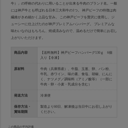
牛）」の呼称の代わりに用いることが出来る牛肉のブランド名。一般
には神戸牛とも呼ばれる日本三大和牛の1つ。 神戸ビーフの特徴は肉
繊維がきめ細かく上品な甘み。 この神戸ビーフを贅沢に使用し、ジ
ューシーに仕上げたのが神戸プレミアムハンバーグ。 プレミアムな
味わいなのはもちろん、焼成済みなので、温めるだけで簡単にお召し
上がりいただけます。
商品内容
【送料無料】神戸ビーフハンバーグ130ｇ 6個
入り【冷凍】
原材料
牛肉（兵庫県産）、牛脂、玉葱、卵、パン粉、
牛乳、赤ワイン、味の素、食塩、胡椒、にんに
く、ナツメグ／調味料（アミノ酸等）（一部に
牛肉・卵・小麦・乳成分を含む）
発送方法
冷凍便
保存方法・
製造より60日、解凍後は当日中にお召し上がり
賞味期限
ください。