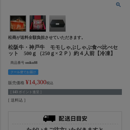
松商が送料全額負担させていただきます。
松阪牛・神戸牛 モモしゃぶしゃぶ食べ比べセ
ット 500ｇ（250ｇ×２Ｐ）約４人前【冷凍】
商品番号
oniku88
クール便でお届け
¥
14,300
販売価格
税込
[
143
ポイント進呈 ]
送料込
ただいまご注文いただきますと