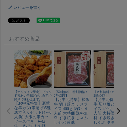
レビューを書く
おすすめ商品
【オンライン限定】ブラン
【送料無料！特別価格！
【送料無料！特別価格
ド素材の串揚げがご自宅で
27%OFF】
28%OFF】
簡単に味わえます。
【お中元特集】松阪
【お中元特集】神
【お中元特集】豪華
牛 切り落とし スラ
牛 切り落とし ス
な串カツ(串揚げ)5種
イス 400ｇ 約3～４
イス 400ｇ 約3～
30本入りセット(4～6
人前 大特価 送料無
人前 大特価 送料
人前) 大阪の串カツ
料 すき焼き しゃぶ
料 すき焼き しゃ
ソース付き 松阪
しゃぶ 冷凍
しゃぶ 冷凍
牛、えびすもち豚、