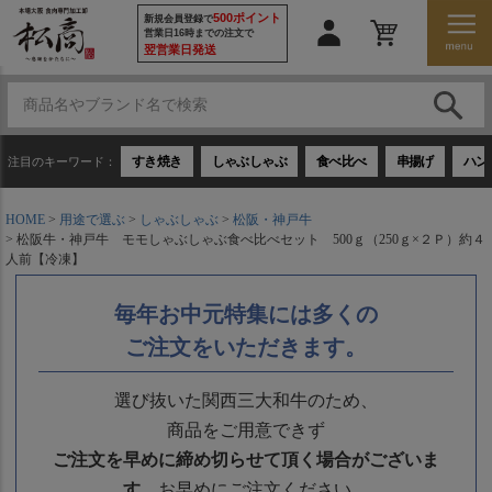
500ポイント
新規会員登録で
営業日16時までの注文で
翌営業日発送
すき焼き
しゃぶしゃぶ
食べ比べ
串揚げ
ハン
注目のキーワード：
HOME
用途で選ぶ
しゃぶしゃぶ
松阪・神戸牛
松阪牛・神戸牛 モモしゃぶしゃぶ食べ比べセット 500ｇ（250ｇ×２Ｐ）約４
人前【冷凍】
毎年お中元特集には多くの
ご注文をいただきます。
選び抜いた関西三大和牛のため、
商品をご用意できず
ご注文を早めに締め切らせて頂く場合がございま
す。
お早めにご注文ください。