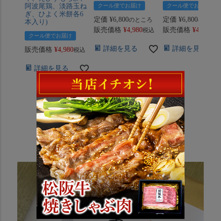
阿波尾鶏、淡路玉ね
クール便でお届け
クール便でお届け
ぎ、ひよく米餅各6
定価
¥
6,800
定価
¥
6,800
のところ
のとこ
本入り)
販売価格
¥
4,980
販売価格
¥
4,880
税込
税
クール便でお届け
詳細を見る
詳細を見る
販売価格
¥
4,980
税込
詳細を見る
松商のギフトサービスについて