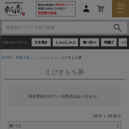
500ポイント
新規会員登録で
営業日16時までの注文で
翌営業日発送
すき焼き
しゃぶしゃぶ
食べ比べ
串揚げ
ハン
注目のキーワード：
HOME
用途で選ぶ
しゃぶしゃぶ
えびすもち豚
えびすもち豚
現在登録されている商品はありません。
2
件中
1
-
2
件表示
豚バラ