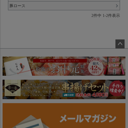
豚ロース
2
件中
1
-
2
件表示
ペー
ジト
ップ
へ