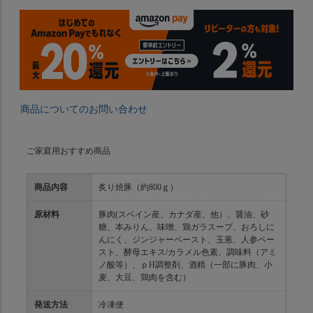
商品についてのお問い合わせ
ご家庭用おすすめ商品
商品内容
炙り焼豚（約800ｇ）
原材料
豚肉(スペイン産、カナダ産、他）、醤油、砂
糖、本みりん、味噌、鶏ガラスープ、おろしに
んにく、ジンジャーペースト、玉葱、人参ペー
スト、酵母エキス/カラメル色素、調味料（アミ
ノ酸等）、ｐH調整剤、酒精（一部に豚肉、小
麦、大豆、鶏肉を含む）
発送方法
冷凍便