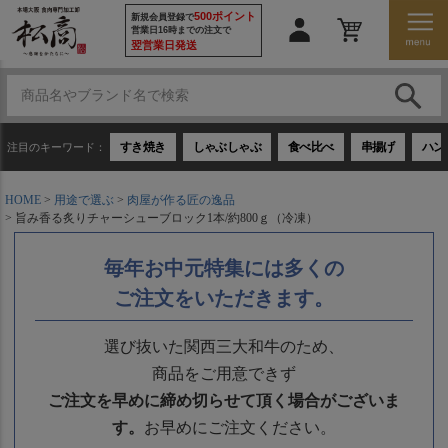
500ポイント
新規会員登録で
営業日16時までの注文で
翌営業日発送
すき焼き
しゃぶしゃぶ
食べ比べ
串揚げ
ハン
注目のキーワード：
HOME
用途で選ぶ
肉屋が作る匠の逸品
旨み香る炙りチャーシューブロック1本/約800ｇ（冷凍）
毎年お中元特集には多くの
ご注文をいただきます。
選び抜いた関西三大和牛のため、
商品をご用意できず
ご注文を早めに締め切らせて頂く場合がございま
す。
お早めにご注文ください。