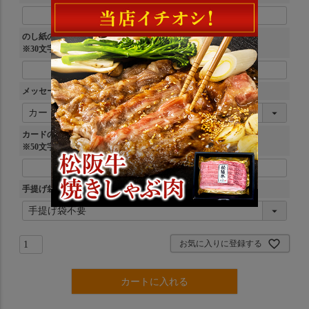
のし紙の文言：下（お名前）
※30文字まで
メッセージカード
(
必
須
カードの文言：
)
※50文字まで
手提げ袋
(
必
須
)
お気に入りに登録する
カートに入れる