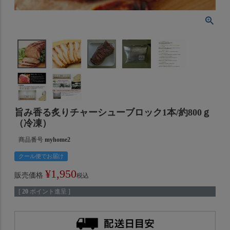
旨み香る炙りチャーシューブロック1本/約800ｇ
（冷凍）
商品番号
myhome2
クール便でお届け
¥
1,950
販売価格
税込
[
20
ポイント進呈 ]