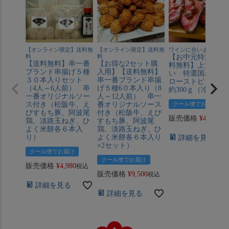
【オンライン限定】送料無
【オンライン限定】送料無
ワインに合います！
料
料
【お中元特集】【
【送料無料】串一番
【お得な2セット購
料無料】上質な味
ブランド串揚げ５種
入用】【送料無料】
い 特選国産牛モ
３０本入りセット
串一番ブランド串揚
ローストビーフ１本
（4人～6人前） 串
げ５種6０本入り（8
約300ｇ（冷凍）
一番オリジナルソー
人～12人前） 串一
ス付き（松阪牛、え
番オリジナルソース
クール便でお届け
びすもち豚、阿波尾
付き（松阪牛、えび
販売価格
¥
4,980
税
鶏、淡路玉ねぎ、ひ
すもち豚、阿波尾
よく米餅各６本入
鶏、淡路玉ねぎ、ひ
り）
よく米餅各６本入り
詳細を見る
×2セット）
クール便でお届け
クール便でお届け
販売価格
¥
4,980
税込
販売価格
¥
9,500
税込
詳細を見る
詳細を見る