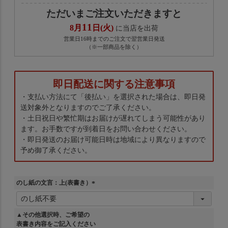
ただいまご注文いただきますと
11
8月
日(火)
に当店を出荷
営業日16時までのご注文で翌営業日発送
（※一部商品を除く）
即日配送に関する注意事項
・支払い方法にて「後払い」を選択された場合は、即日発
送対象外となりますのでご了承ください。
・土日祝日や繁忙期はお届けが遅れてしまう可能性があり
ます。お手数ですが到着日をお問い合わせください。
・即日発送のお届け可能日時は地域により異なりますので
予め御了承ください。
のし紙の文言：上(表書き）
(
必
須
▲その他選択時、ご希望の
)
表書き内容をご記入ください