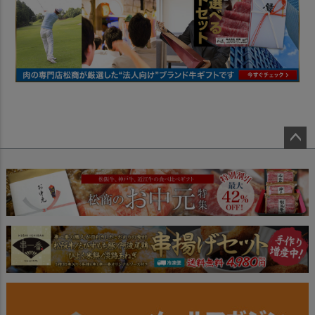
ペー
ジト
ップ
へ