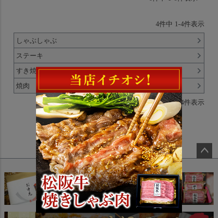
4
件中
1
-
4
件表示
しゃぶしゃぶ
ステーキ
すき焼き
焼肉
4
件中
1
-
4
件表示
ペー
ジト
ップ
へ