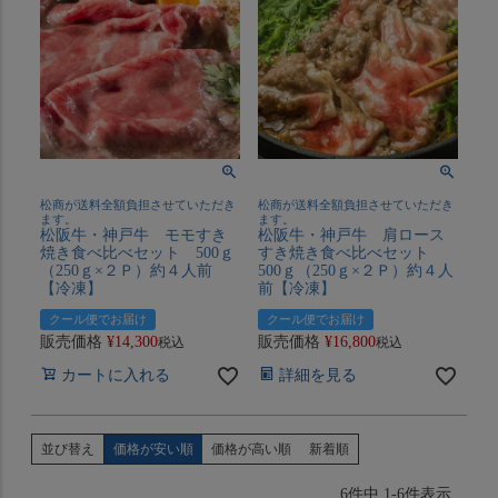
松商が送料全額負担させていただき
松商が送料全額負担させていただき
ます。
ます。
松阪牛・神戸牛 モモすき
松阪牛・神戸牛 肩ロース
焼き食べ比べセット 500ｇ
すき焼き食べ比べセット
（250ｇ×２Ｐ）約４人前
500ｇ（250ｇ×２Ｐ）約４人
【冷凍】
前【冷凍】
クール便でお届け
クール便でお届け
販売価格
¥
14,300
販売価格
¥
16,800
税込
税込
カートに入れる
詳細を見る
並び替え
価格が安い順
価格が高い順
新着順
6
件中
1
-
6
件表示