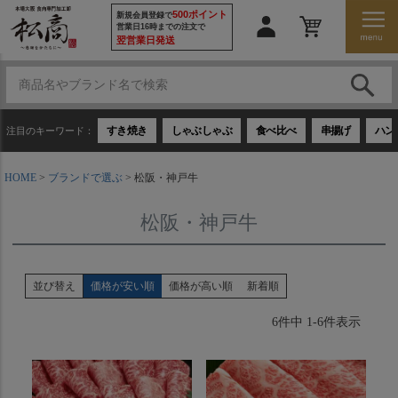
500ポイント
新規会員登録で
営業日16時までの注文で
翌営業日発送
すき焼き
しゃぶしゃぶ
食べ比べ
串揚げ
ハン
注目のキーワード：
HOME
ブランドで選ぶ
松阪・神戸牛
松阪・神戸牛
並び替え
価格が安い順
価格が高い順
新着順
6
件中
1
-
6
件表示