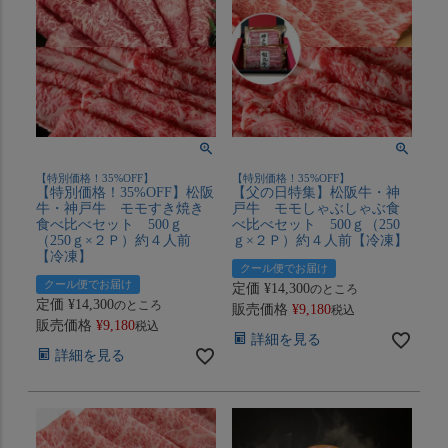
【特別価格！35%OFF】
【特別価格！35%OFF】
【特別価格！35%OFF】松阪
【父の日特集】松阪牛・神
牛・神戸牛 モモすき焼き
戸牛 モモしゃぶしゃぶ食
食べ比べセット 500ｇ
べ比べセット 500ｇ（250
（250ｇ×２Ｐ）約４人前
ｇ×２Ｐ）約４人前【冷凍】
【冷凍】
クール便でお届け
クール便でお届け
定価
¥
14,300
のところ
定価
¥
14,300
のところ
販売価格
¥
9,180
税込
販売価格
¥
9,180
税込
詳細を見る
詳細を見る