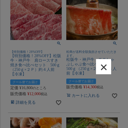
【特別価格！28%OFF】
松商が送料全額負担させていただき
【特別価格！28%OFF】松阪
ます。
松阪牛・神戸牛 モモしゃ
牛・神戸牛 肩ロースすき
×
ぶしゃぶ食べ比べセット
焼き食べ比べセット 500ｇ
500ｇ（250ｇ×２Ｐ）約４人
（250ｇ×２Ｐ）約４人前
前【冷凍】
【冷凍】
クール便でお届け
クール便でお届け
販売価格
¥
14,300
税込
定価
¥
16,800
のところ
販売価格
¥
12,000
税込
カートに入れる
詳細を見る