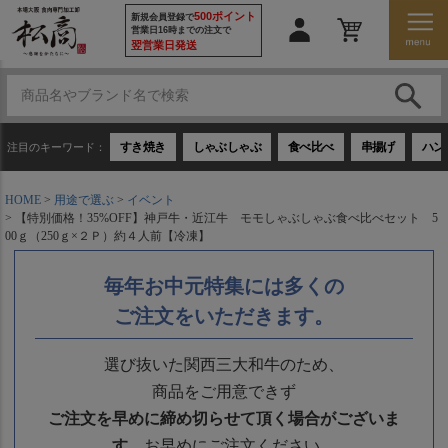
500ポイント
新規会員登録で
営業日16時までの注文で
翌営業日発送
すき焼き
しゃぶしゃぶ
食べ比べ
串揚げ
ハン
注目のキーワード：
HOME
用途で選ぶ
イベント
【特別価格！35%OFF】神戸牛・近江牛 モモしゃぶしゃぶ食べ比べセット 5
00ｇ（250ｇ×２Ｐ）約４人前【冷凍】
毎年お中元特集には多くの
ご注文をいただきます。
選び抜いた関西三大和牛のため、
商品をご用意できず
ご注文を早めに締め切らせて頂く場合がございま
す。
お早めにご注文ください。