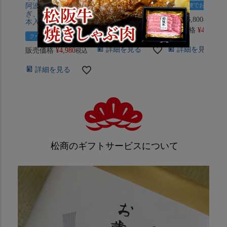
阿波尾鶏、淡路玉ね
クール便でお届け
クール便でお届け
ぎ、ひよく米餅各6
定価
¥
6,800
定価
¥
6,800
のところ
のとこ
本入り)
販売価格
¥
4,980
販売価格
¥
4,880
税込
税
クール便でお届け
詳細を見る
詳細を見る
販売価格
¥
4,980
税込
詳細を見る
松商のギフトサービスについて