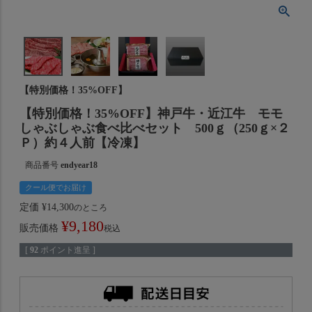
【特別価格！35%OFF】
【特別価格！35%OFF】神戸牛・近江牛 モモ
しゃぶしゃぶ食べ比べセット 500ｇ（250ｇ×２
Ｐ）約４人前【冷凍】
商品番号
endyear18
クール便でお届け
定価
¥
14,300
のところ
¥
9,180
販売価格
税込
[
92
ポイント進呈 ]