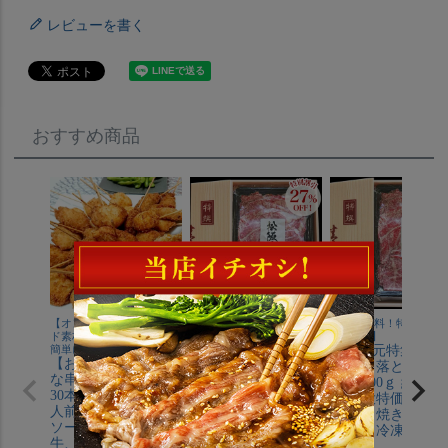
レビューを書く
おすすめ商品
【オンライン限定】ブラン
【送料無料！特別価格！
【送料無料！特別価格
ド素材の串揚げがご自宅で
27%OFF】
28%OFF】
簡単に味わえます。
【お中元特集】松阪
【お中元特集】神
【お中元特集】豪華
牛 切り落とし スラ
牛 切り落とし ス
な串カツ(串揚げ)5種
イス 400ｇ 約3～４
イス 400ｇ 約3～
30本入りセット(4～6
人前 大特価 送料無
人前 大特価 送料
人前) 大阪の串カツ
料 すき焼き しゃぶ
料 すき焼き しゃ
ソース付き 松阪
しゃぶ 冷凍
しゃぶ 冷凍
牛、えびすもち豚、