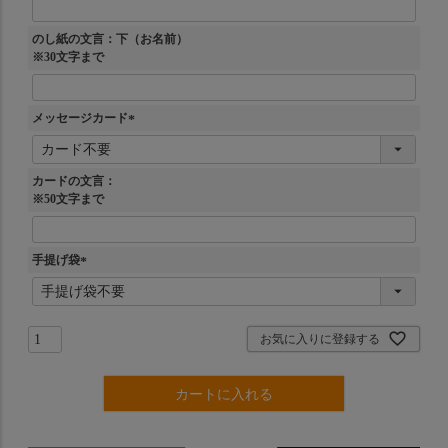
のし紙の文言：下（お名前）
※30文字まで
メッセージカード
(
必
須
カードの文言：
)
※50文字まで
手提げ袋
(
必
須
)
お気に入りに登録する
カートに入れる