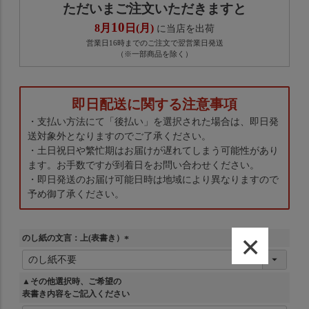
ただいまご注文いただきますと
10
8月
日(月)
に当店を出荷
営業日16時までのご注文で翌営業日発送
（※一部商品を除く）
即日配送に関する注意事項
・支払い方法にて「後払い」を選択された場合は、即日発
送対象外となりますのでご了承ください。
・土日祝日や繁忙期はお届けが遅れてしまう可能性があり
ます。お手数ですが到着日をお問い合わせください。
・即日発送のお届け可能日時は地域により異なりますので
予め御了承ください。
×
のし紙の文言：上(表書き）
(
必
須
▲その他選択時、ご希望の
)
表書き内容をご記入ください