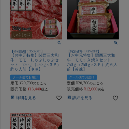
【特別価格！35%OFF】
【特別価格！42%OFF】
【お中元特集】関西三大和
【お中元特集】関西三大和
牛 モモ しゃぶしゃぶセ
牛 モモすき焼きセット
ット 750ｇ（250ｇ×３Ｐ）
750ｇ（250ｇ×３Ｐ）約６人
約６人前【冷凍】
前【冷凍】
クール便でお届け
クール便でお届け
定価
¥
20,700
定価
¥
20,700
のところ
のところ
販売価格
¥
13,440
販売価格
¥
12,000
税込
税込
詳細を見る
詳細を見る