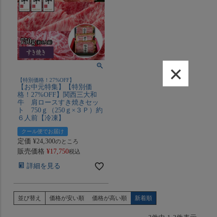
×
【特別価格！27%OFF】
【お中元特集】【特別価
格！27%OFF】関西三大和
牛 肩ロースすき焼きセッ
ト 750ｇ（250ｇ×３Ｐ）約
６人前【冷凍】
クール便でお届け
定価
¥
24,300
のところ
販売価格
¥
17,750
税込
詳細を見る
並び替え
価格が安い順
価格が高い順
新着順