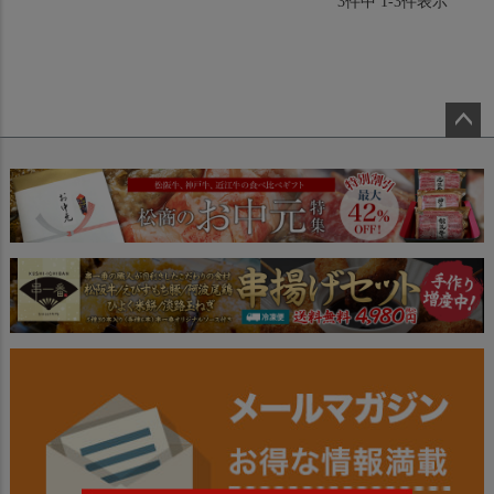
3
件中
1
-
3
件表示
ペー
ジト
ップ
へ