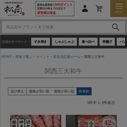
500ポイント
新規会員登録で
営業日16時までの注文で
翌営業日発送
すき焼き
しゃぶしゃぶ
食べ比べ
串揚げ
ハン
注目のキーワード：
HOME
用途で選ぶ
イベント
新生活応援セール
関西三大和牛
関西三大和牛
並び替え
価格が安い順
価格が高い順
新着順
3
件中
1
-
3
件表示