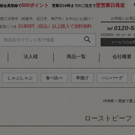
500ポイント
翌営業日発送
規会員登録で
営業日16時までのご注文で
お気軽にお電
関西三大和牛（松阪牛、近江牛、神戸牛）を中心にお届け！
10.800円（税込）以上購入で送料無料
1配送につき
0120-5
tel
対応時間 9：00～17：00
メールでのお
法人様
商品一覧
会社概要
しゃぶしゃぶ
食べ比べ
串揚げ
ハンバーグ
HOME
用途で選
ローストビーフ