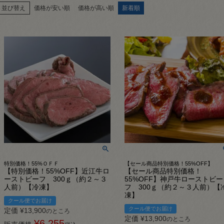
並び替え
価格が安い順
価格が高い順
新着順
特別価格！55%ＯＦＦ
【セール商品特別価格！55%OFF】
【特別価格！55%OFF】近江牛ロ
【セール商品特別価格！
ーストビーフ 300ｇ（約２～３
55%OFF】神戸牛ローストビー
人前）【冷凍】
フ 300ｇ（約２～３人前）【
凍】
クール便でお届け
クール便でお届け
定価
¥
13,900
のところ
定価
¥
13,900
のところ
¥
6,255