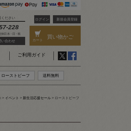
話ください
ログイン
新規会員登録
57-228
 定休日 水・日・祝
買い物かご
カート
問い合わせ
ご利用ガイド
ローストビーフ
送料無料
ぶ
イベント
新生活応援セール
ローストビーフ