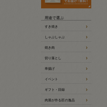
用途で選ぶ
すき焼き
しゃぶしゃぶ
焼き肉
切り落とし
串揚げ
イベント
ギフト・目録
肉屋が作る匠の逸品