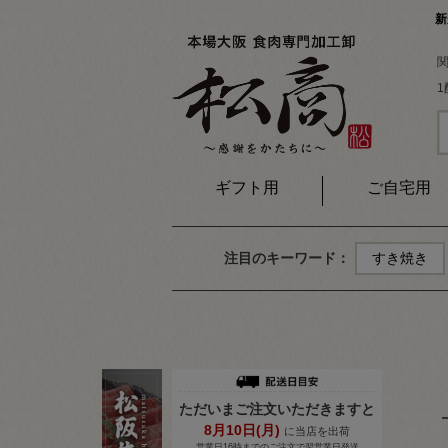
新
ギフト用
ご自宅用
注目のキーワード：
すき焼き
ただいまご注文いただきますと
8月
10
日(月)
に当店を出荷
営業日16時までのご注文で翌営業日発送