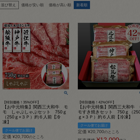
並び替え
価格が安い順
価格が高い順
新着順
【特別価格！35%OFF】
【特別価格！42%OFF】
【お中元特集】関西三大和牛 モ
【お中元特集】関西三大和牛 
モ しゃぶしゃぶセット 750ｇ
モすき焼きセット 750ｇ（25
（250ｇ×３Ｐ）約６人前【冷
ｇ×３Ｐ）約６人前【冷凍】
凍】
クール便でお届け
クール便でお届け
定価
¥
20,700
のところ
定価
¥
20,700
のところ
¥
12,000