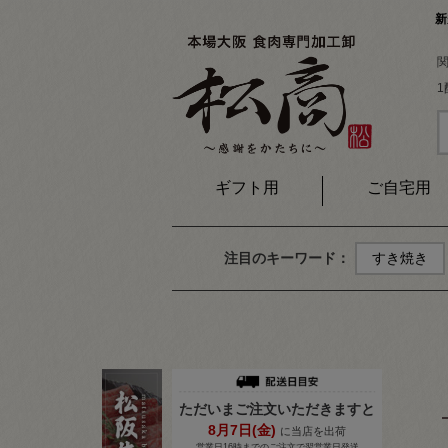
新
ギフト用
ご自宅用
注目のキーワード：
すき焼き
ただいまご注文いただきますと
8月
7
日(金)
に当店を出荷
営業日16時までのご注文で翌営業日発送