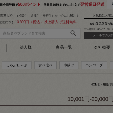
500ポイント
翌営業日発送
規会員登録で
営業日16時までのご注文で
お気軽にお電
関西三大和牛（松阪牛、近江牛、神戸牛）を中心にお届け！
10.800円（税込）以上購入で送料無料
1配送につき
0120-5
tel
対応時間 9：00～17：00
メールでのお
法人様
商品一覧
会社概要
しゃぶしゃぶ
食べ比べ
串揚げ
ハンバーグ
HOME
用途で
10,001円-20,000