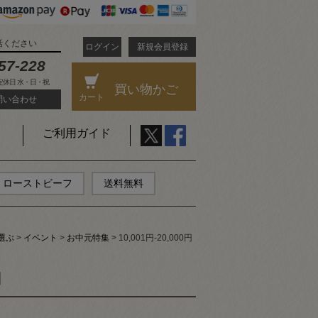
話ください
ログイン
新規会員登録
57-228
 定休日 水・日・祝
買い物かご
カート
問い合わせ
ご利用ガイド
ローストビーフ
送料無料
選ぶ
イベント
お中元特集
10,001円-20,000円
円