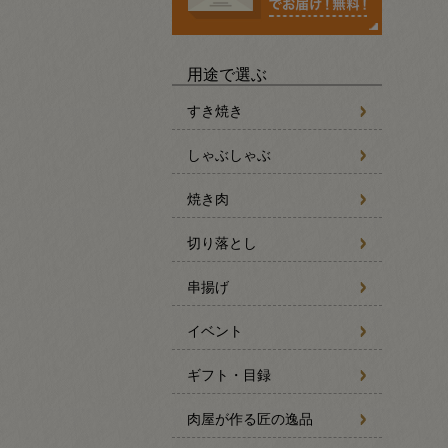
用途で選ぶ
すき焼き
しゃぶしゃぶ
焼き肉
切り落とし
串揚げ
イベント
ギフト・目録
肉屋が作る匠の逸品