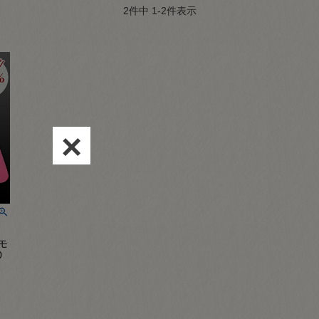
2
件中
1
-
2
件表示
×
モ
0