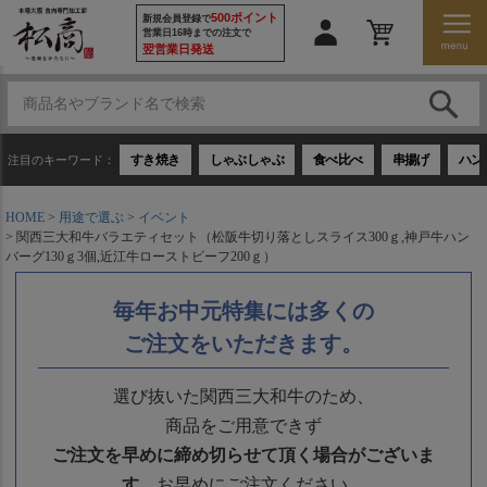
500ポイント
新規会員登録で
営業日16時までの注文で
翌営業日発送
すき焼き
しゃぶしゃぶ
食べ比べ
串揚げ
ハン
注目のキーワード：
HOME
用途で選ぶ
イベント
関西三大和牛バラエティセット（松阪牛切り落としスライス300ｇ,神戸牛ハン
バーグ130ｇ3個,近江牛ローストビーフ200ｇ）
毎年お中元特集には多くの
ご注文をいただきます。
選び抜いた関西三大和牛のため、
商品をご用意できず
ご注文を早めに締め切らせて頂く場合がございま
す。
お早めにご注文ください。