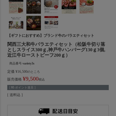
【ギフトにおすすめ】ブランド牛のバラエティセット
関西三大和牛バラエティセット（松阪牛切り落
としスライス300ｇ,神戸牛ハンバーグ130ｇ3個,
近江牛ローストビーフ200ｇ）
商品番号
variety3s
定価
¥
16,500
のところ
¥
9,500
販売価格
税込
[
95
ポイント進呈 ]
送料込