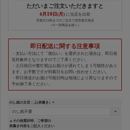
ただいまご注文いただきますと
10
8月
日(月)
に当店を出荷
営業日16時までのご注文で翌営業日発送
（※一部商品を除く）
即日配送に関する注意事項
・支払い方法にて「後払い」を選択された場合は、即日発
送対象外となりますのでご了承ください。
・土日祝日や繁忙期はお届けが遅れてしまう可能性があり
ます。お手数ですが到着日をお問い合わせください。
・即日発送のお届け可能日時は地域により異なりますので
予め御了承ください。
のし紙の文言：上(表書き）
(
必
須
▲その他選択時、ご希望の
)
表書き内容をご記入ください