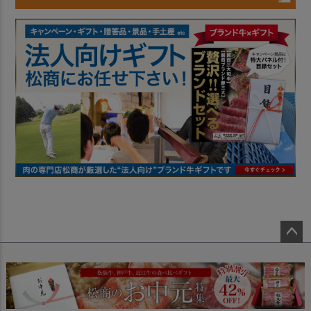
ペー
ジト
ップ
へ