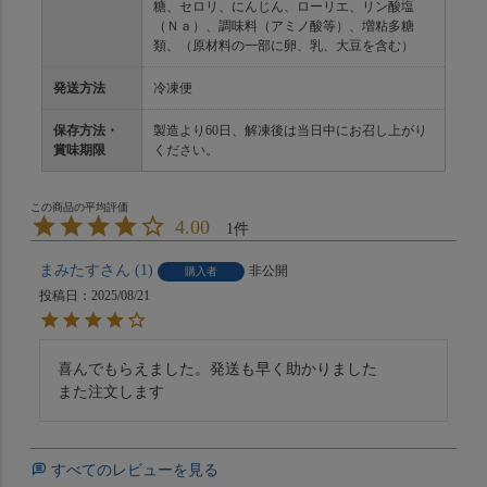
糖、セロリ、にんじん、ローリエ、リン酸塩
（Ｎａ）、調味料（アミノ酸等）、増粘多糖
類、（原材料の一部に卵、乳、大豆を含む）
発送方法
冷凍便
保存方法・
製造より60日、解凍後は当日中にお召し上がり
賞味期限
ください。
4.00
1
まみたす
1
非公開
購入者
投稿日
2025/08/21
喜んでもらえました。発送も早く助かりました

また注文します
すべてのレビューを見る