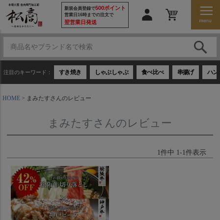
500ポイント
新規会員登録で
営業日16時までの注文で
翌営業日発送
すき焼き
しゃぶしゃぶ
食べ比べ
串揚げ
ハン
注目のキーワード：
HOME
まみたすさんのレビュー
まみたすさんのレビュー
1
件中
1
-
1
件表示