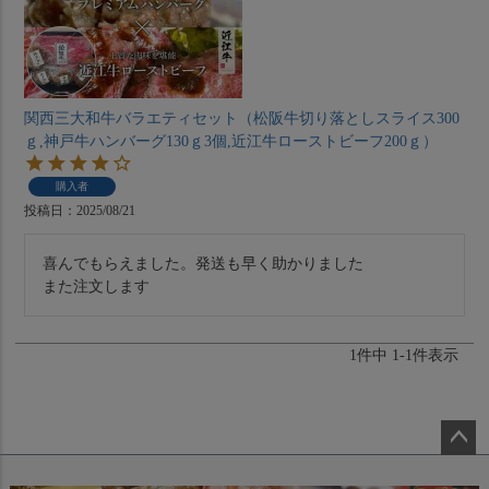
関西三大和牛バラエティセット（松阪牛切り落としスライス300
ｇ,神戸牛ハンバーグ130ｇ3個,近江牛ローストビーフ200ｇ）
購入者
投稿日
2025/08/21
喜んでもらえました。発送も早く助かりました

また注文します
1
件中
1
-
1
件表示
ペー