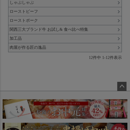
しゃぶしゃぶ
ローストビーフ
ローストポーク
関西三大ブランド牛 お試し& 食べ比べ特集
加工品
肉屋が作る匠の逸品
12
件中
1
-
12
件表示
ペー
ジト
ップ
へ