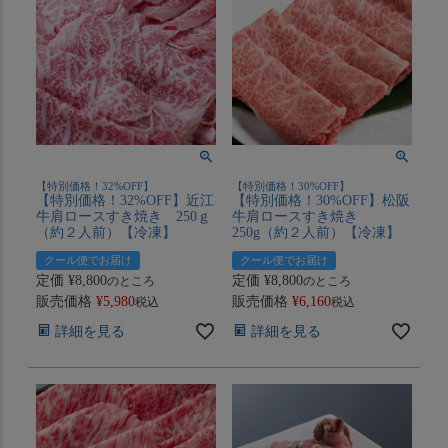
【特別価格！32%OFF】
【特別価格！30%OFF】
【特別価格！32%OFF】近江
【特別価格！30%OFF】松阪
牛肩ロースすき焼き 250ｇ
牛肩ロースすき焼き
（約２人前）【冷凍】
250g（約２人前）【冷凍】
クール便でお届け
クール便でお届け
定価
¥
8,800
定価
¥
8,800
のところ
のところ
販売価格
¥
5,980
販売価格
¥
6,160
税込
税込
詳細を見る
詳細を見る