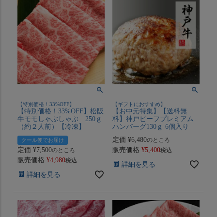
【特別価格！33%OFF】
【ギフトにおすすめ】
【特別価格！33%OFF】松阪
【お中元特集】【送料無
牛モモしゃぶしゃぶ 250ｇ
料】神戸ビーフプレミアム
（約２人前）【冷凍】
ハンバーグ130ｇ 6個入り
定価
¥
6,480
のところ
クール便でお届け
定価
¥
7,500
販売価格
¥
5,400
のところ
税込
販売価格
¥
4,980
税込
詳細を見る
詳細を見る