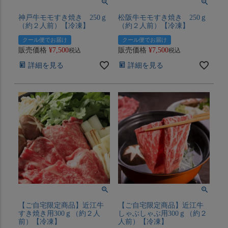
神戸牛モモすき焼き 250ｇ
松阪牛モモすき焼き 250ｇ
（約２人前）【冷凍】
（約２人前）【冷凍】
クール便でお届け
クール便でお届け
販売価格
¥
7,500
販売価格
¥
7,500
税込
税込
詳細を見る
詳細を見る
【ご自宅限定商品】近江牛
【ご自宅限定商品】近江牛
すき焼き用300ｇ（約２人
しゃぶしゃぶ用300ｇ（約２
前）【冷凍】
人前）【冷凍】