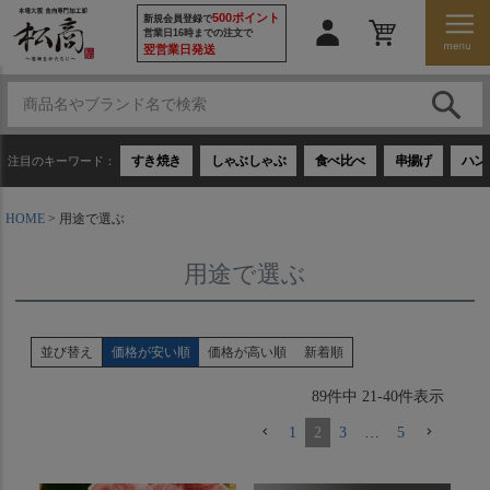
500ポイント
新規会員登録で
営業日16時までの注文で
翌営業日発送
すき焼き
しゃぶしゃぶ
食べ比べ
串揚げ
ハン
注目のキーワード：
HOME
用途で選ぶ
用途で選ぶ
並び替え
価格が安い順
価格が高い順
新着順
89
件中
21
-
40
件表示
1
2
3
…
5