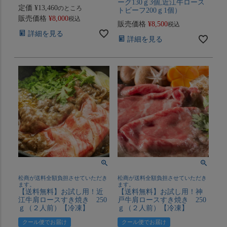
ーグ130ｇ3個,近江牛ロース
定価
¥
13,460
のところ
トビーフ200ｇ1個）
販売価格
¥
8,000
税込
販売価格
¥
8,500
税込
詳細を見る
詳細を見る
松商が送料全額負担させていただき
松商が送料全額負担させていただき
ます。
ます。
【送料無料】お試し用！近
【送料無料】お試し用！神
江牛肩ロースすき焼き 250
戸牛肩ロースすき焼き 250
ｇ（２人前）【冷凍】
ｇ（２人前）【冷凍】
クール便でお届け
クール便でお届け