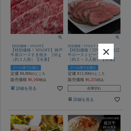
×
【特別価格！30%OFF】
特別価格！55%ＯＦＦ
【特別価格！30%OFF】神戸
【特別価格！55%OFF】近江
牛肩ロースすき焼き 250ｇ
牛ローストビーフ 300ｇ
（約２人前）【冷凍】
（約２～３人前）【冷凍】
クール便でお届け
クール便でお届け
定価
¥
8,800
定価
¥
13,900
のところ
のところ
販売価格
¥
6,160
販売価格
¥
6,255
税込
税込
詳細を見る
在庫切れ
詳細を見る