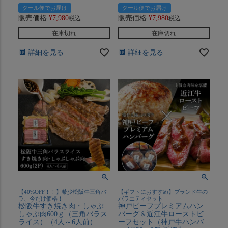
クール便でお届け
クール便でお届け
販売価格
¥
7,980
販売価格
¥
7,980
税込
税込
在庫切れ
在庫切れ
詳細を見る
詳細を見る
【40%OFF！！】希少松阪牛三角バ
【ギフトにおすすめ】ブランド牛の
ラ、今だけ価格！
バラエティセット
松阪牛すき焼き肉・しゃぶ
神戸ビーフプレミアムハン
しゃぶ肉600ｇ（三角バラス
バーグ＆近江牛ローストビ
ライス）（4人～6人前）
ーフセット（神戸牛ハンバ