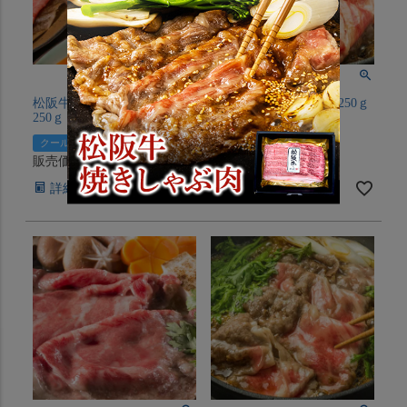
松阪牛モモしゃぶしゃぶ
近江牛モモすき焼き 250ｇ
250ｇ（約２人前）【冷凍】
（約２人前）【冷凍】
クール便でお届け
クール便でお届け
販売価格
¥
7,500
販売価格
¥
7,500
税込
税込
詳細を見る
詳細を見る