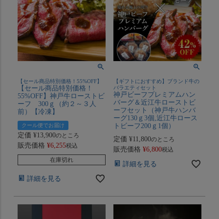
【セール商品特別価格！55%OFF】
【ギフトにおすすめ】ブランド牛の
【セール商品特別価格！
バラエティセット
神戸ビーフプレミアムハン
55%OFF】神戸牛ローストビ
バーグ＆近江牛ローストビ
ーフ 300ｇ（約２～３人
ーフセット（神戸牛ハンバ
前）【冷凍】
ーグ130ｇ3個,近江牛ロース
クール便でお届け
トビーフ200ｇ1個）
定価
¥
13,900
のところ
定価
¥
11,800
のところ
販売価格
¥
6,255
税込
販売価格
¥
6,800
税込
在庫切れ
詳細を見る
詳細を見る