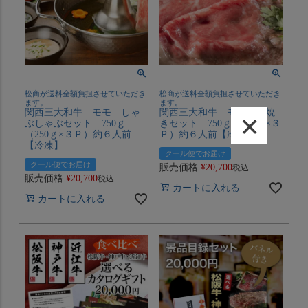
松商が送料全額負担させていただき
松商が送料全額負担させていただき
ます。
ます。
関西三大和牛 モモ しゃ
関西三大和牛 モモすき焼
×
ぶしゃぶセット 750ｇ
きセット 750ｇ（250ｇ×３
（250ｇ×３Ｐ）約６人前
Ｐ）約６人前【冷凍】
【冷凍】
クール便でお届け
クール便でお届け
販売価格
¥
20,700
税込
販売価格
¥
20,700
税込
カートに入れる
カートに入れる