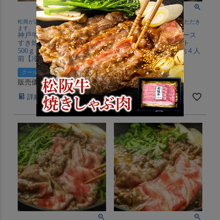
松商が送料全額負担させていただき
松商が送料全額負担させていただき
ます。
ます。
神戸牛・近江牛 肩ロース
松阪牛・近江牛 肩ロース
すき焼き食べ比べセット
すき焼き食べ比べセット
500ｇ（250ｇ×２Ｐ）約４人
500ｇ（250ｇ×２Ｐ）約４人
前【冷凍】
前【冷凍】
クール便でお届け
クール便でお届け
販売価格
¥
16,800
販売価格
¥
16,800
税込
税込
詳細を見る
詳細を見る