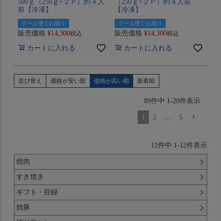
500ｇ（250ｇ×２Ｐ）約４人
（250ｇ×２Ｐ）約４人前
前【冷凍】
【冷凍】
クール便でお届け
クール便でお届け
販売価格
¥
14,300
販売価格
¥
14,300
税込
税込
カートに入れる
カートに入れる
並び替え
価格が安い順
価格が高い順
新着順
89
件中
1
-
20
件表示
1
2
…
5
12
件中
1
-
12
件表示
焼肉
すき焼き
ギフト・目録
焼豚