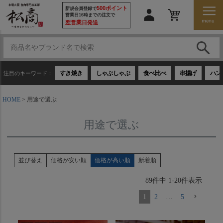
500ポイント
新規会員登録で
営業日16時までの注文で
翌営業日発送
すき焼き
しゃぶしゃぶ
食べ比べ
串揚げ
ハン
注目のキーワード：
HOME
用途で選ぶ
用途で選ぶ
並び替え
価格が安い順
価格が高い順
新着順
89
件中
1
-
20
件表示
1
2
…
5