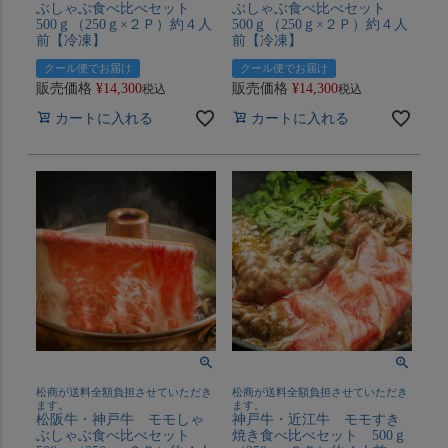
ぶしゃぶ食べ比べセット
ぶしゃぶ食べ比べセット
500ｇ（250ｇ×２Ｐ）約４人
500ｇ（250ｇ×２Ｐ）約４人
前【冷凍】
前【冷凍】
クール便でお届け
クール便でお届け
販売価格
¥
14,300
販売価格
¥
14,300
税込
税込
カートに入れる
カートに入れる
松商が送料全額負担させていただき
松商が送料全額負担させていただき
ます。
ます。
松阪牛・神戸牛 モモしゃ
神戸牛・近江牛 モモすき
ぶしゃぶ食べ比べセット
焼き食べ比べセット 500ｇ