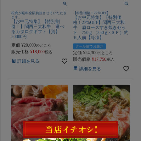
松商が送料全額負担させていただき
【特別価格！27%OFF】
ます。
【お中元特集】【特別価
【お中元特集】【特別割
格！27%OFF】関西三大和
引！】関西三大和牛 選べ
牛 肩ロースすき焼きセッ
るカタログギフト【賀】
ト 750ｇ（250ｇ×３Ｐ）約
20000円
６人前【冷凍】
定価
¥
20,000
のところ
クール便でお届け
販売価格
¥
18,000
税込
定価
¥
24,300
のところ
販売価格
¥
17,750
税込
詳細を見る
詳細を見る