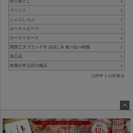
切り落とし
イベント
しゃぶしゃぶ
ローストビーフ
ローストポーク
関西三大ブランド牛 お試し& 食べ比べ特集
加工品
肉屋が作る匠の逸品
12
件中
1
-
12
件表示
ペー
ジト
ップ
へ