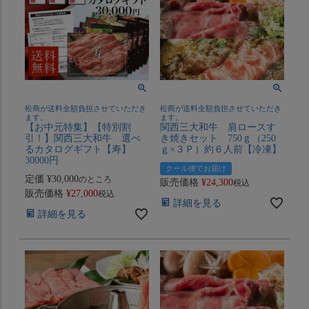
松商が送料全額負担させていただき
松商が送料全額負担させていただき
ます。
ます。
【お中元特集】【特別割
関西三大和牛 肩ロースす
引！】関西三大和牛 選べ
き焼きセット 750ｇ（250
るカタログギフト【寿】
ｇ×３Ｐ）約６人前【冷凍】
30000円
クール便でお届け
定価
¥
30,000
のところ
販売価格
¥
24,300
税込
販売価格
¥
27,000
税込
詳細を見る
詳細を見る