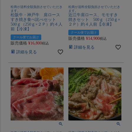
松商が送料全額負担させていただき
松商が送料全額負担させていただき
ます。
ます。
松阪牛・神戸牛 肩ロース
近江牛肩ロース、モモすき
すき焼き食べ比べセット
焼きセット 500ｇ（250ｇ×
500ｇ（250ｇ×２Ｐ）約４人
２Ｐ）約４人前【冷凍】
前【冷凍】
クール便でお届け
クール便でお届け
販売価格
¥
14,900
税込
販売価格
¥
16,800
税込
詳細を見る
詳細を見る