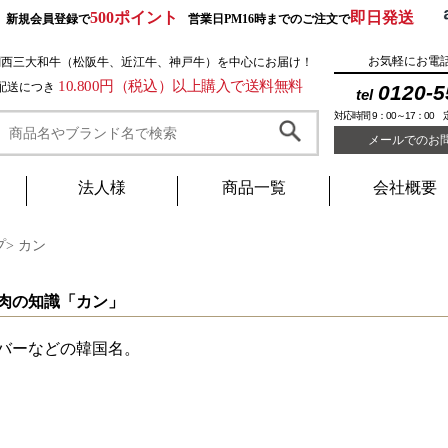
500ポイント
即日発送
新規会員登録で
営業日PM16時までのご注文で
お気軽にお電
関西三大和牛（松阪牛、近江牛、神戸牛）を中心にお届け！
10.800円（税込）以上購入で送料無料
1配送につき
0120-5
tel
対応時間 9：00～17：00
メールでのお
法人様
商品一覧
会社概要
プ
>
カン
肉の知識「カン」
バーなどの韓国名。