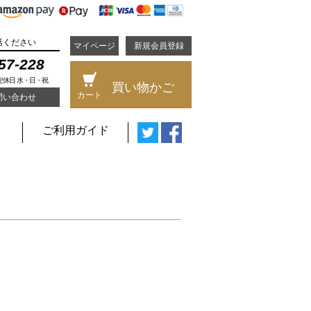
話ください
マイページ
新規会員登録
57-228
 定休日 水・日・祝
買い物かご
カート
問い合わせ
ご利用ガイド